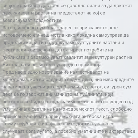
својот креативен дострел се доволно силни за да докажат
дека живеат и растат на пиедесталот на кој се
воздигнуваат вредностите.
Затоа, искрено сум благодарен за признанието, кое
истовремено е и наш мотив како локална самоуправа да
продолжиме да ги поддржуваме културните настани и
фестивали кои јасно ги детектираат потребите на
публиката и овозможуваат квалитативен културен раст на
Битола, но и нејзина меѓународна промоција.
Пред нас е едно ново издание на Фестивалот на
монодрама, кое во следните седум дена, низ извонредните
наративи на учесниците од 9 земји од светот, сигурен сум
дека ќе го задржат вниманието на публиката, која
повторно ќе биде потврда за импресивноста создадена од
уметничката светлина на монодрамскиот текст, слободно
пренесен на сцената преку моќната актерска игра.
Токму најубавите и најуспешните достигнувања се
случуваат кога луѓето, а посебно уметниците и актерите се