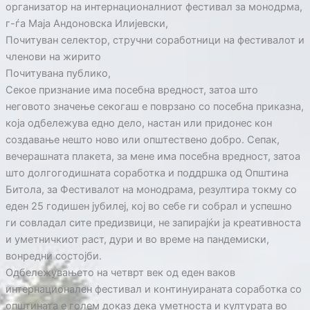
организатор на интернационалниот фестивал за монодрма,
г-ѓа Маја Андоновска Илијевски,
Почитуван селектор, стручни соработници на фестивалот и
членови на жирито
Почитувана публико,
Секое признание има посебна вредност, затоа што
неговото значење секогаш е поврзано со посебна приказна,
која одбележува едно дело, настан или придонес кон
создавање нешто ново или општествено добро. Сепак,
вечерашната плакета, за мене има посебна вредност, затоа
што долгогодишната соработка и поддршка од Општина
Битола, за Фестивалот на монодрама, резултира токму со
еден 25 годишен јубилеј, кој во себе ги собрал и успешно
ги совладал сите предизвици, не запирајќи ја креативноста
и уметничкиот раст, дури и во време на пандемиски,
вонредни состојби.
Одбележувањето на четврт век од еден ваков
интернационален фестивал и континуираната соработка со
општината е голем доказ дека уметноста и културата во