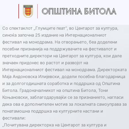
Skip
to
content
Со спектаклот „Глумците пеат“, во Центарот за култура,
синоќа започна 25 издание на Интернационалниот
фестивал на монодрама. На отворањето, беа доделени
посебни признанија на поддржувачите на фестивалот и
претходните директори на Центарот за култура, кои дале
значаен придонес во растот и развојот на
Интернационалниот фестивал на монодрама. Директорката
Маја Андоновска Илијевски, додели посебна благодарница
и за долгогодишната соработка и поддршка од Општина
Битола. Градоначалникот на општина Битола, Тони
Коњановски, заблагодарувајќи се за признанието, нагласи
дека ова е дополнителен мотив за локалната самоуправа за
понатамошна поддршка на културните настани и
фестивали:
„Почитувана директорка на Центарот за култура и