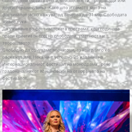
ослободени од сите стеги, неизвесности, предрасуди или
други ограничувања. Како што и самото мото на
фестивалот јасно кажува, од вечерва до 31 мај: Слободата
живее тука.
Да уживаме во фестивалската програма, која годинава
прави креативен спој на слободата, уметноста и
творештвото.
Слободно да сочуваме впечатоци, за кои долго ќе
раскажуваме. Нека ни е успешно 25 издание на
Интернационалниот фестивал на монодрама“, рече
градоначалникот Коњановски на отворањето на
фестивалот.