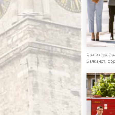
Ова е најста
Балканот, фо