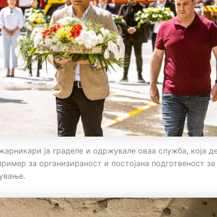
жарникари ја граделе и одржувале оваа служба, која д
пример за организираност и постојана подготвеност за
ување.