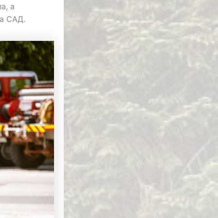
а, а
а САД.