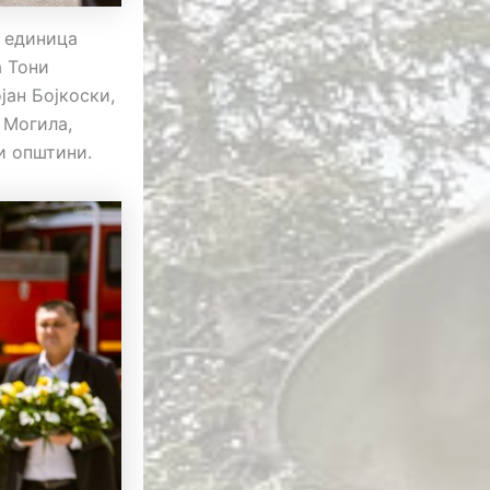
а единица
а Тони
јан Бојкоски,
 Могила,
и општини.