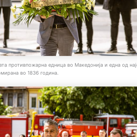
рата противпожарна едница во Македонија и една од нај
рмирана во 1836 година.