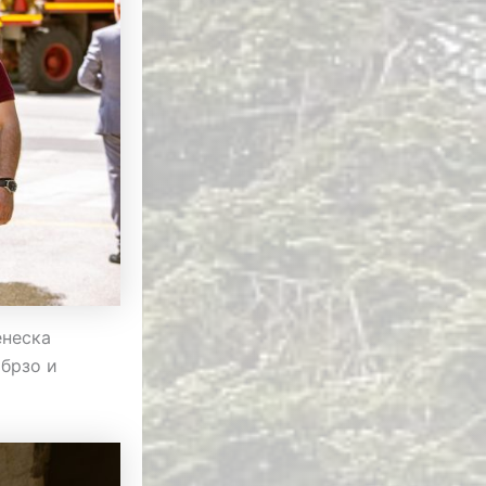
енеска
 брзо и