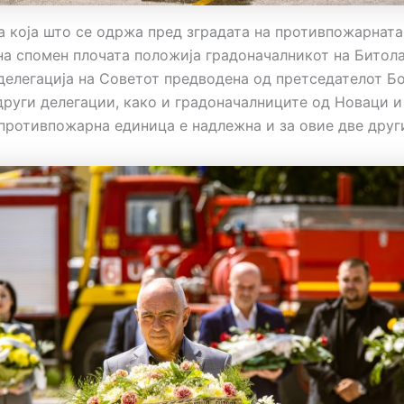
а која што се одржа пред зградата на противпожарнат
на спомен плочата положија градоначалникот на Битол
делегација на Советот предводена од претседателот Бо
други делегации, како и градоначалниците од Новаци и
 противпожарна единица е надлежна и за овие две друг