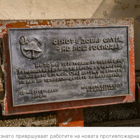
ознато привршуваат работите на новата противпожарна