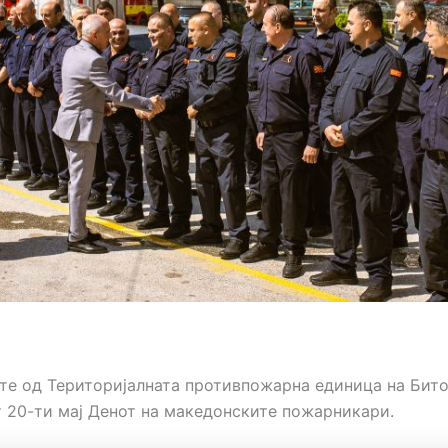
е од Територијалната противпожарна единица на Бито
 20-ти мај Денот на македонските пожарникари.