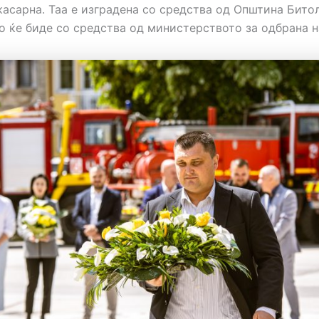
асарна. Таа е изградена со средства од Општина Битол
 ќе биде со средства од министерството за одбрана н