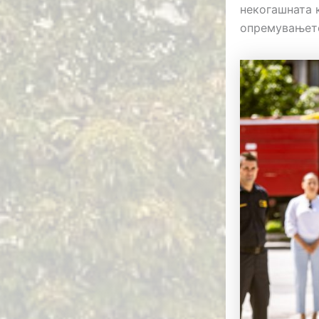
некогашната к
опремувањето