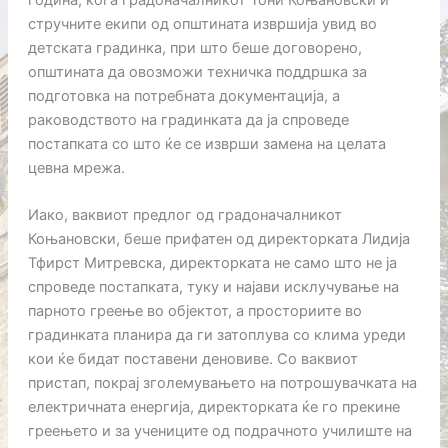
стручните екипи од општината извршија увид во
детската градинка, при што беше договорено,
општината да овозможи техничка поддршка за
подготовка на потребната документација, а
раководството на градинката да ја спроведе
постапката со што ќе се изврши замена на целата
цевна мрежа.
Иако, ваквиот предлог од градоначалникот
Коњановски, беше прифатен од директорката Лидија
Тфирст Митревска, директорката не само што не ја
спроведе постапката, туку и најави исклучување на
парното греење во објектот, а просториите во
градинката планира да ги затоплува со клима уреди
кои ќе бидат поставени деновиве. Со ваквиот
пристап, покрај зголемувањето на потрошувачката на
електричната енергија, директорката ќе го прекине
греењето и за учениците од подрачното училиште на