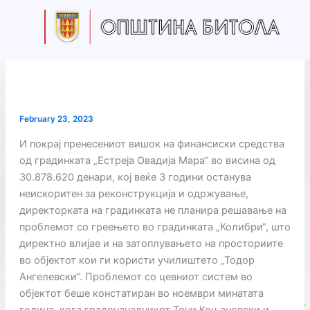
Skip
to
content
February 23, 2023
И покрај пренесениот вишок на финансиски средства
од градинката „Естреја Овадија Мара“ во висина од
30.878.620 денари, кој веќе 3 години останува
неискоритен за реконструкција и одржување,
директорката на градинката не планира решавање на
проблемот со греењето во градинката „Колибри“, што
директно влијае и на затоплувањето на просториите
во објектот кои ги користи училиштето „Тодор
Ангелевски“. Проблемот со цевниот систем во
објектот беше констатиран во ноември минатата
година, кога градоначалникот Тони Коњановски и