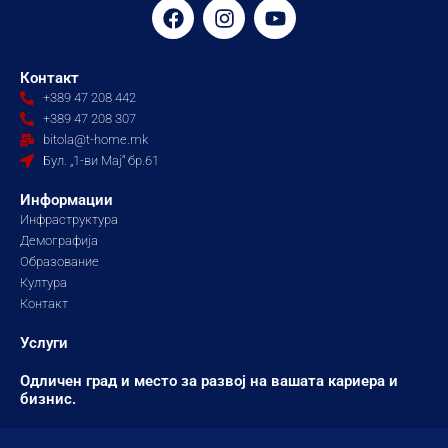
F
I
Y
a
n
o
c
s
u
e
t
t
Контакт
b
a
u
+389 47 208 442
o
g
b
+389 47 208 307
o
r
e
bitola@t-home.mk
k
a
Бул. „1-ви Мај“ бр.61
m
Информации
Инфраструктура
Демографија
Образование
Култура
Контакт
Услуги
Одличен град и место за развој на вашата кариера и
бизнис.