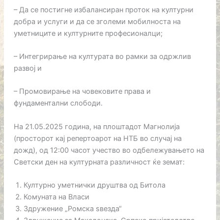
– Да се постигне избалансиран проток на културни
добра и услуги и да се зголеми мобилноста на
уметниците и културните професионалци;
– Интегрирање на културата во рамки за одржлив
развој и
– Промовирање на човековите права и
фундаментални слободи.
На 21.05.2025 година, на плоштадот Магнолија
(просторот кај репертоарот на НТБ во случај на
дожд), од 12:00 часот учество во одбележувањето на
Светски ден на културната различност ќе земат:
Културно уметнички друштва од Битола
Комуната на Власи
Здружение „Ромска ѕвезда“