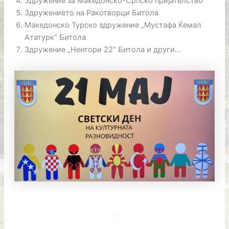
Здружение за Македонско-Српско пријателство
Здружението на Ракотворци Битола
Македонско Турско здружение „Мустафа Ќемал
Ататурк“ Битола
Здружение „Нентори 22“ Битола и други…