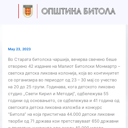
Skip
to
content
May 23, 2023
Во Старата битолска чаршија, вечерва свечено беше
отворено 42 издание на Малиот Битолски Монмартр –
светска детска ликовна колонија, која во континуитет
се организира во периодот од 23 – 30 мај со учество
на 20 до 25 групи. Годинава, кога детското ликовно
студио „Свети Кирил и Методиј“, одбележува 55
години од основањето, се одбележува и 41 година од
светската детска ликовна изложба и конкурс
“Битола” на која пристигнаа 44.000 детски ликовни
творби од 71 држава кои претставуваат 650 државни
и приватни училишта или околу 40.000 млади