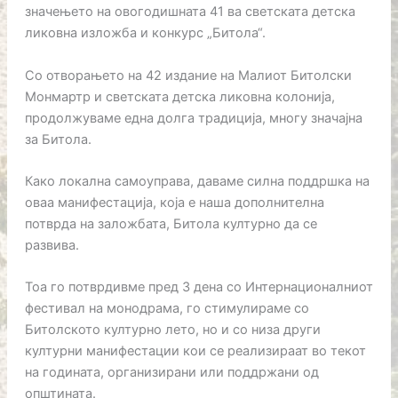
значењето на овогодишната 41 ва светската детска
ликовна изложба и конкурс „Битола“.
Со отворањето на 42 издание на Малиот Битолски
Монмартр и светската детска ликовна колонија,
продолжуваме една долга традиција, многу значајна
за Битола.
Како локална самоуправа, даваме силна поддршка на
оваа манифестација, која е наша дополнителна
потврда на заложбата, Битола културно да се
развива.
Тоа го потврдивме пред 3 дена со Интернационалниот
фестивал на монодрама, го стимулираме со
Битолското културно лето, но и со низа други
културни манифестации кои се реализираат во текот
на годината, организирани или поддржани од
општината.