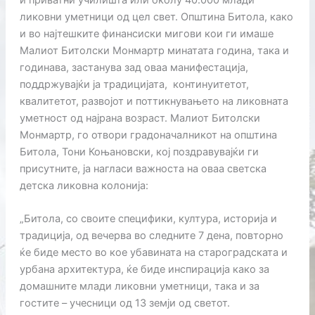
ликовни уметници од цел свет. Општина Битола, како
и во најтешките финансиски мигови кои ги имаше
Малиот Битолски Монмартр минатата година, така и
годинава, застанува зад оваа манифестација,
поддржувајќи ја традицијата, континуитетот,
квалитетот, развојот и поттикнувањето на ликовната
уметност од најрана возраст. Малиот Битолски
Монмартр, го отвори градоначалникот на општина
Битола, Тони Коњановски, кој поздравувајќи ги
присутните, ја нагласи важноста на оваа светска
детска ликовна колонија:
„Битола, со своите специфики, култура, историја и
традиција, од вечерва во следните 7 дена, повторно
ќе биде место во кое убавината на староградската и
урбана архитектура, ќе биде инспирација како за
домашните млади ликовни уметници, така и за
гостите – учесници од 13 земји од светот.