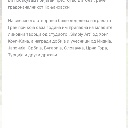
Ви посакувам пријатен престој во Битола“, рече
градоначалникот Коњановски
На свеченото отворање беше доделена наградата
Гран при која оваа година им припадна на младите
ликовни творци од студиото „Simply Art“ од Хонг
Конг-Кина, а награди добија и учесници од Индија,
Јапонија, Србија, Бугарија, Словачка, Црна Гора,
Турција и други држави.