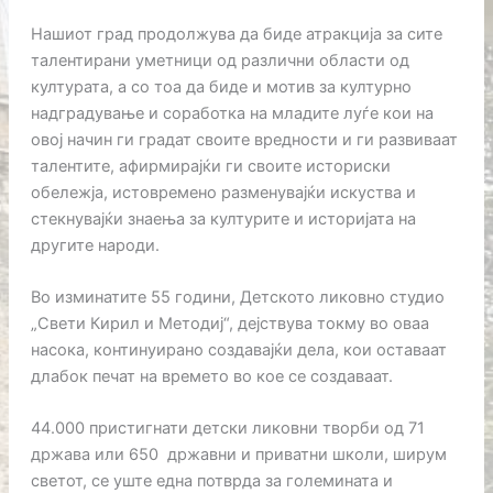
Нашиот град продолжува да биде атракција за сите
талентирани уметници од различни области од
културата, а со тоа да биде и мотив за културно
надградување и соработка на младите луѓе кои на
овој начин ги градат своите вредности и ги развиваат
талентите, афирмирајќи ги своите историски
обележја, истовремено разменувајќи искуства и
стекнувајќи знаења за културите и историјата на
другите народи.
Во изминатите 55 години, Детското ликовно студио
„Свети Кирил и Методиј“, дејствува токму во оваа
насока, континуирано создавајќи дела, кои оставаат
длабок печат на времето во кое се создаваат.
44.000 пристигнати детски ликовни творби од 71
држава или 650 државни и приватни школи, ширум
светот, се уште една потврда за големината и