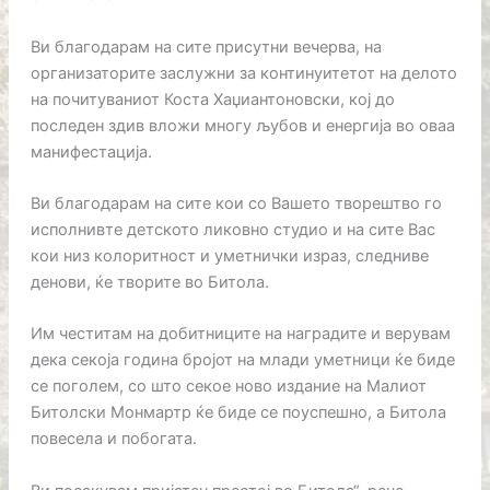
Ви благодарам на сите присутни вечерва, на
организаторите заслужни за континуитетот на делото
на почитуваниот Коста Хаџиантоновски, кој до
последен здив вложи многу љубов и енергија во оваа
манифестација.
Ви благодарам на сите кои со Вашето творештво го
исполнивте детското ликовно студио и на сите Вас
кои низ колоритност и уметнички израз, следниве
денови, ќе творите во Битола.
Им честитам на добитниците на наградите и верувам
дека секоја година бројот на млади уметници ќе биде
се поголем, со што секое ново издание на Малиот
Битолски Монмартр ќе биде се поуспешно, а Битола
повесела и побогата.