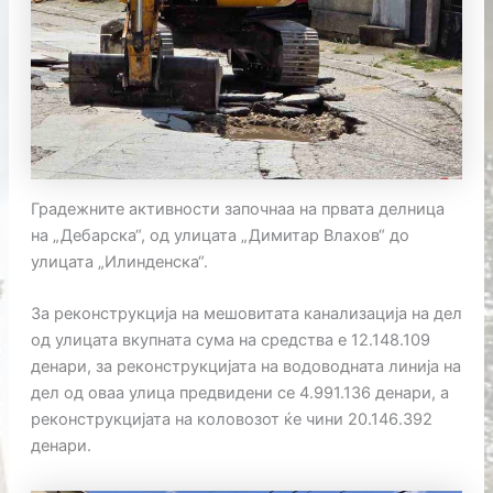
Градежните активности започнаа на првата делница
на „Дебарска“, од улицата „Димитар Влахов“ до
улицата „Илинденска“.
За реконструкција на мешовитата канализација на дел
од улицата вкупната сума на средства е 12.148.109
денари, за реконструкцијата на водоводната линија на
дел од оваа улица предвидени се 4.991.136 денари, а
реконструкцијата на коловозот ќе чини 20.146.392
денари.