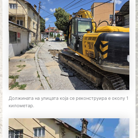
Должината на улицата која се реконструира е околу 1
километар.