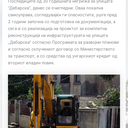
Последиците од 30 годишната негрижа за улицата
“Дебарска”, денес се очигледни. Оваа локална
самоуправа, согледувајќи ги опасностите, уште пред
2 години започна со подготовка на документација, а
сега и со реализација на проектот за комплетна
реконструкција на инфраструктурата на улицата
„Дебарска“ согласно Програмата за развојни планови
и согласно склучениот договор со Министерството
за транспорт, а со средства од унгарскиот кредит од
вториот владин повик.