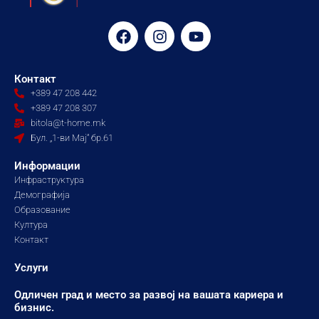
F
I
Y
a
n
o
c
s
u
e
t
t
Контакт
b
a
u
+389 47 208 442
o
g
b
+389 47 208 307
o
r
e
bitola@t-home.mk
k
a
Бул. „1-ви Мај“ бр.61
m
Информации
Инфраструктура
Демографија
Образование
Култура
Контакт
Услуги
Одличен град и место за развој на вашата кариера и
бизнис.