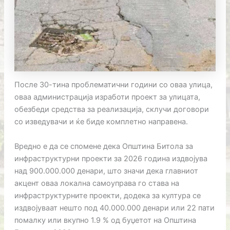
После 30-тина проблематични години со оваа улица,
оваа администрација изработи проект за улицата,
обезбеди средства за реализација, склучи договори
со изведувачи и ќе биде комплетно направена.
Вредно е да се спомене дека Општина Битола за
инфраструктурни проекти за 2026 година издвојува
над 900.000.000 денари, што значи дека главниот
акцент оваа локална самоуправа го става на
инфраструктурните проекти, додека за култура се
издвојуваат нешто под 40.000.000 денари или 22 пати
помалку или вкупно 1.9 % од буџетот на Општина