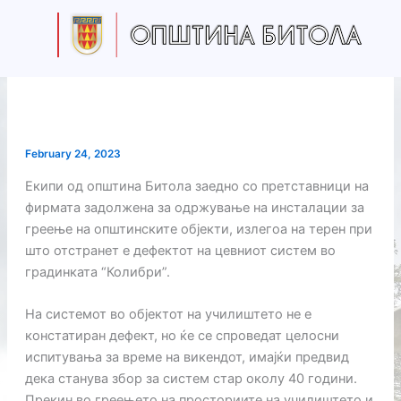
Skip
to
content
February 24, 2023
Екипи од општина Битола заедно со претставници на
фирмата задолжена за одржување на инсталации за
греење на општинските објекти, излегоа на терен при
што отстранет е дефектот на цевниот систем во
градинката “Колибри”.
На системот во објектот на училиштето не е
констатиран дефект, но ќе се спроведат целосни
испитувања за време на викендот, имајќи предвид
дека станува збор за систем стар околу 40 години.
Прекин во греењето на просториите на училиштето и