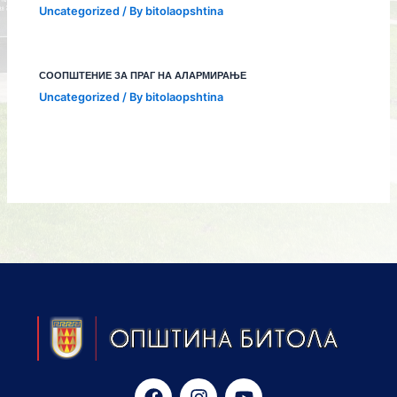
Uncategorized
/ By
bitolaopshtina
СООПШТЕНИЕ ЗА ПРАГ НА АЛАРМИРАЊЕ
Uncategorized
/ By
bitolaopshtina
F
I
Y