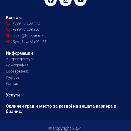
a
n
o
c
s
u
e
t
t
Контакт
b
a
u
+389 47 208 442
o
g
b
+389 47 208 307
o
r
e
bitola@t-home.mk
k
a
Бул. „1-ви Мај“ бр.61
m
Информации
Инфраструктура
Демографија
Образование
Култура
Контакт
Услуги
Одличен град и место за развој на вашата кариера и
бизнис.
© Copyright 2024