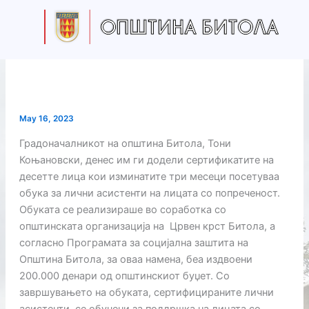
Skip
to
content
May 16, 2023
Градоначалникот на општина Битола, Тони
Коњановски, денес им ги додели сертификатите на
десетте лица кои изминатите три месеци посетуваа
обука за лични асистенти на лицата со попреченост.
Обуката се реализираше во соработка со
општинската организација на Црвен крст Битола, а
согласно Програмата за социјална заштита на
Општина Битола, за оваа намена, беа издвоени
200.000 денари од општинскиот буџет. Со
завршувањето на обуката, сертифицираните лични
асистенти, се обучени за поддршка на лицата со