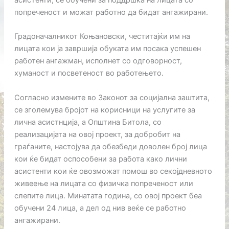
попреченост и можат работно да бидат ангажирани.
Градоначалникот Коњановски, честитајќи им на
лицата кои ја завршија обуката им посака успешен
работен ангажман, исполнет со одговорност,
хуманост и посветеност во работењето.
Согласно измените во Законот за социјална заштита,
се зголемува бројот на корисници на услугите за
лична асистнција, а Општина Битола, со
реализацијата на овој проект, за добробит на
граѓаните, настојува да обезбеди доволен број лица
кои ќе бидат оспособени за работа како лични
асистенти кои ќе овозможат помош во секојдневното
живеење на лицата со физичка попреченост или
слепите лица. Минатата година, со овој проект беа
обучени 24 лица, а дел од нив веќе се работно
ангажирани.