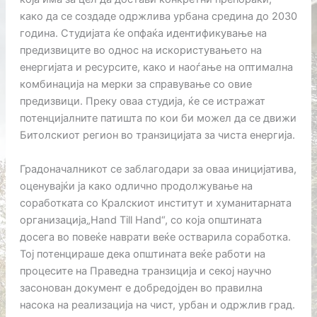
како да се создаде одржлива урбана средина до 2030
година. Студијата ќе опфаќа идентификување на
предизвиците во однос на искористувањето на
енергијата и ресурсите, како и наоѓање на оптимална
комбинација на мерки за справување со овие
предизвици. Преку оваа студија, ќе се истражат
потенцијалните патишта по кои би можел да се движи
Битолскиот регион во транзицијата за чиста енергија.
Градоначалникот се заблагодари за оваа иницијатива,
оценувајќи ја како одлично продолжување на
соработката со Кралскиот институт и хуманитарната
организација„
Hand Till Hand
“, со која општината
досега во повеќе наврати веќе остварила соработка.
Тој потенцираше дека општината веќе работи на
процесите на Праведна транзиција и секој научно
засонован документ е добредојден во правилна
насока на реализација на чист, урбан и одржлив град.