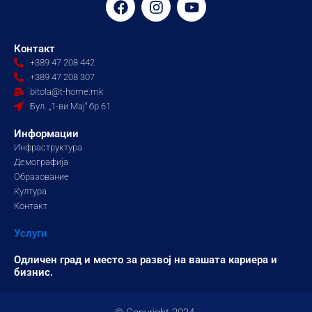
a
n
o
c
s
u
e
t
t
Контакт
b
a
u
+389 47 208 442
o
g
b
+389 47 208 307
o
r
e
bitola@t-home.mk
k
a
Бул. „1-ви Мај“ бр.61
m
Информации
Инфраструктура
Демографија
Образование
Култура
Контакт
Услуги
Одличен град и место за развој на вашата кариера и
бизнис.