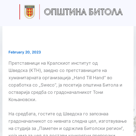
Skip
to
content
February 20, 2023
Претставници на Кралскиот институт од
Шведска
(KTH),
заедно со претставниците на
хуманитарната организација „
Hand Till Hand
“ во
соработка со „
Sweco
“, ја посетија општина Битола и
остварија средба со градоначалникот Тони
Коњановски.
На средбата, гостите од Шведска го запознаа
градоначалникот со нивната следна цел, изготвување
на студија за „Паметен и одржлив Битолски регион“,
која има за цел да достави конкретни препораки,