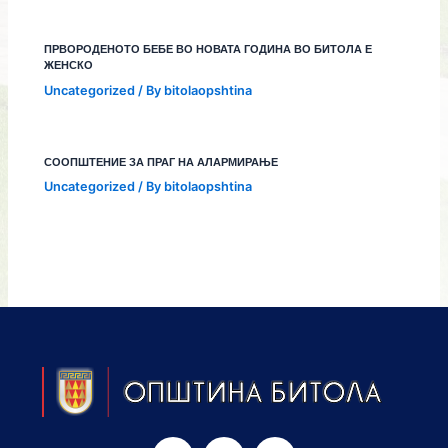
ПРВОРОДЕНОТО БЕБЕ ВО НОВАТА ГОДИНА ВО БИТОЛА Е
ЖЕНСКО
Uncategorized
/ By
bitolaopshtina
СООПШТЕНИЕ ЗА ПРАГ НА АЛАРМИРАЊЕ
Uncategorized
/ By
bitolaopshtina
F
I
Y