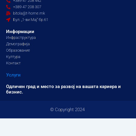
+389 47 208 442
o
g
b
+389 47 208 307
o
r
e
bitola@t-home.mk
k
a
Бул. „1-ви Мај“ бр.61
m
Информации
Инфраструктура
Демографија
Образование
Култура
Контакт
Услуги
Одличен град и место за развој на вашата кариера и
бизнис.
© Copyright 2024