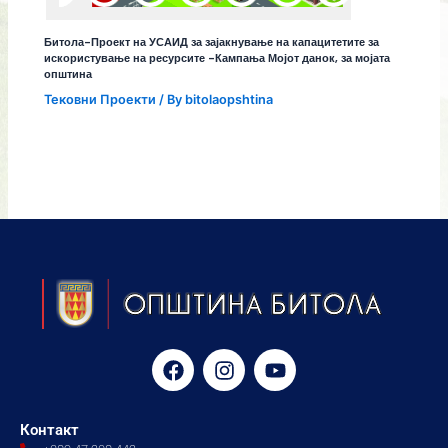
Битола-Проект на УСАИД за зајакнување на капацитетите за
искористување на ресурсите -Кампања Мојот данок, за мојата
општина
Тековни Проекти
/ By
bitolaopshtina
F
I
Y
a
n
o
c
s
u
e
t
t
Контакт
b
a
u