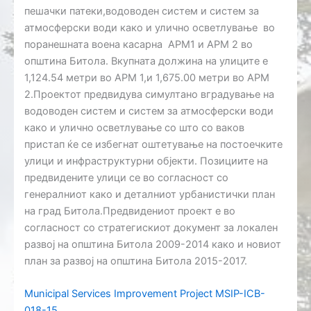
пешачки патеки,водоводен систем и систем за
атмосферски води како и улично осветлување во
поранешната воена касарна АРМ1 и АРМ 2 во
општина Битола. Вкупната должина на улиците е
1,124.54 метри во АРМ 1,и 1,675.00 метри во АРМ
2.Проектот предвидува симултано вградување на
водоводен систем и систем за атмосферски води
како и улично осветлување со што со ваков
пристап ќе се избегнат оштетување на постоечките
улици и инфраструктурни објекти. Позициите на
предвидените улици се во согласност со
генералниот како и деталниот урбанистички план
на град Битола.Предвидениот проект е во
согласност со стратегискиот документ за локален
развој на општина Битола 2009-2014 како и новиот
план за развој на општина Битола 2015-2017.
Municipal Services Improvement Project MSIP-ICB-
018-15