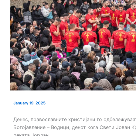
КАНДИДАТИ
ИНТЕРВЈУ ЗА НАДЗОРЕН
ИНТЕРВЈУ ЗА НА
ОДБОР КОИ
ОДБОР НА КАНДИДАТИ КОИ
ОДБОР НА КАНДИД
 ВО ВТОРА
ПРОДОЛЖУВААТ ВО ВТОРА
ПРОДОЛЖУВААТ ВО
ВОДОВОД
ФАЗА КЈП НИСКОГРАДБА
ФАЗА ЈП ЗА УРБАН
ПЛАНИРАЊЕ,ПРОЕ
И ИНЖИНЕРИ
January 19, 2025
Денес, православните христијани го одбележуваа
Богојавление – Водици, денот кога Свети Јован К
реката Јордан.