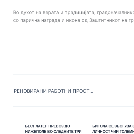
Во духот на верата и традицијата, градоначални
со парична награда и икона од Заштитникот на гр
РЕНОВИРАНИ РАБОТНИ ПРОСТОРИИ И КАБИНЕТИ, НАБАВЕНИ НАГЛЕДНИ СРЕДСТВА, КОМПЈУТЕРСКА ОПРЕМА И УЧИЛИШЕН ИНВЕНТАР ВО СРЕДНОТО ЗЕМЈОДЕЛСКО УЧИЛИШТЕ „КУЗМАН ШАПКАРЕВ“
БЕСПЛАТЕН ПРЕВОЗ ДО
БИТОЛА СЕ ЗБОГУВА 
НИЖЕПОЛЕ ВО СЛЕДНИТЕ ТРИ
ЛИЧНОСТ ЧИИ ГОЛЕМ