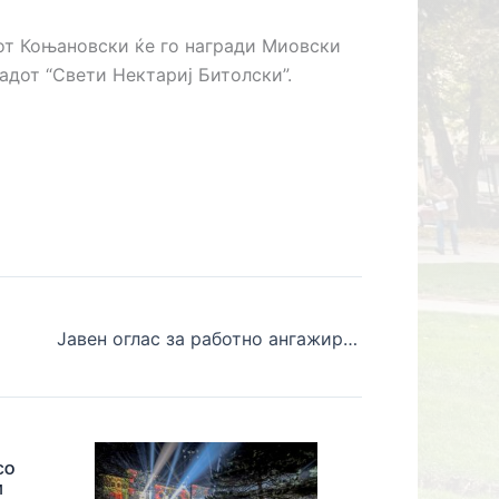
кот Коњановски ќе го награди Миовски
адот “Свети Нектариј Битолски”.
Јавен оглас за работно ангажирање на 18 невработени лица со средно образование кои ќе вршат доставување на решенија и покани за данок на имот до граѓаните
СО
И