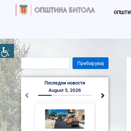
S
Skip
e
to
ОПШТИ
a
content
r
c
h
Пребарувај
Последни новости
August 5, 2026
August 4