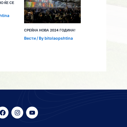
О ЌЕ СЕ
htina
СРЕЌНА НОВА 2024 ГОДИНА!
Вести
/ By
bitolaopshtina
F
I
Y
a
n
o
c
s
u