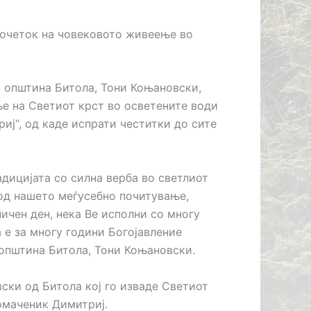
почеток на човековото живеење во
а општина Битола, Тони Коњановски,
е на Светиот крст во осветените води
ј“, од каде испрати честитки до сите
дицијата со силна верба во светлиот
од нашето меѓусебно почитување,
ичен ден, нека Ве исполни со многу
а е за многу години Богојавление
а општина Битола, Тони Коњановски.
ски од Битола кој го изваде Светиот
омаченик Димитриј.