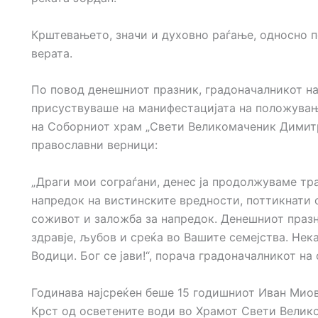
Крштевањето, значи и духовно раѓање, односно 
верата.
По
повод денешниот празник, градоначалникот н
присуствуваше на манифестацијата на положувањ
на Соборниот храм „Свети Великомаченик Димитри
православни верници:
„Драги мои сограѓани, денес ја продолжуваме тра
напредок на вистинските вредности, поттикнати 
соживот и заложба за напредок. Денешниот празн
здравје, љубов и среќа во Вашите семејства. Нек
Водици. Бог се јави!“, порача градоначалникот н
Годинава најсреќен беше 15 годишниот Иван Миов
Крст од осветените води во Храмот Свети Велик