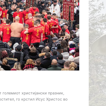
ДЗОРЕН
АТИ КОИ
 ВТОРА
ИСТИЧКО
КТИРАЊЕ
НГ
т големиот христијански празник,
рстител, го крстил Исус Христос во