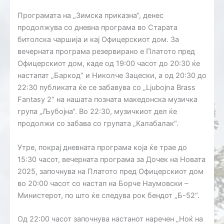
Програмата на „Зимска приказна“, денес
продолжува со дневна програма во Старата
битолска чаршија и кај Офицерскиот дом. За
вечерната програма резервирано е Платото пред
Офицерскиот дом, каде од 19:00 часот до 20:30 ќе
настапат „Баркод“ и Николче Зацески, а од 20:30 до
22:30 публиката ќе се забавува со „Ljubojna Brass
Fantasy 2“ на нашата позната македонска музичка
група
„Љубојна“. Во 22:30, музичкиот дел ќе
продолжи со забава со групата „Калабалак“.
Утре, покрај дневната програма која ќе трае до
15:30 часот, вечерната програма за Дочек на Новата
2025, започнува на Платото пред Офицерскиот дом
во 20:00 часот со настап на Борче Наумовски –
Министерот, по што ќе следува рок бендот „Б-52“.
Од 22:00 часот започнува настанот наречен „Ноќ на