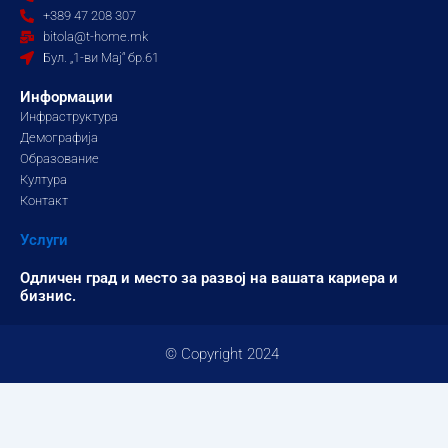
o
g
b
+389 47 208 307
o
r
e
bitola@t-home.mk
k
a
Бул. „1-ви Мај“ бр.61
m
Информации
Инфраструктура
Демографија
Образование
Култура
Контакт
Услуги
Одличен град и место за развој на вашата кариера и
бизнис.
© Copyright 2024