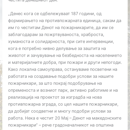
„Денес кога се одбележуваат 187 години, од
формирањето на противпожарната единица, сакам да
им го честитам Денот на пожарникарите, да им се
заблагодарам за пожртвуваноста, храброста,
хуманоста и солидарноста, при сите интервенции,
кога е потребно нивно делување за заштита на
животот и зачувување на безбедноста на населението
и материјалните добра, при пожари и други непогоди.
Како локална самоуправа, остануваме посветени на
работата на создавање подобри услови за нашите
пожарникари, за што покрај подобрување на
опременоста и возниот парк, активно работиме и на
реализација на проектот за изградба на нова
противпожарна зграда, со цел нашите пожарникари,
да добијат соодветни и многу подобри услови за
работа. Нека е честит 20 Мај – Денот на македонските
пожарникари“ – рече градоначалникот на општина