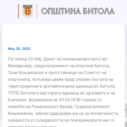
Skip
to
content
May 20, 2023
По повод 20 Мај, Денот на пожарникарството во
Македонија, градоначалникот на општина Битола,
Тони Коњановски и претставници на Советот на
општината, положија цвеќе пред спомен плочата на
територијалната противпожарна единица во Битола.
ТППЕ Битола е најстарата единица во државата и на
Балканот, формирана на 20.05.1836 година со
повелба на Румелискиот Валија. Градоначалникот
Коњановски, заблагодарувајќи им се за посветеноста,
хуманоста и солидарноста на пожарникарите им го
честита денешниот ден: