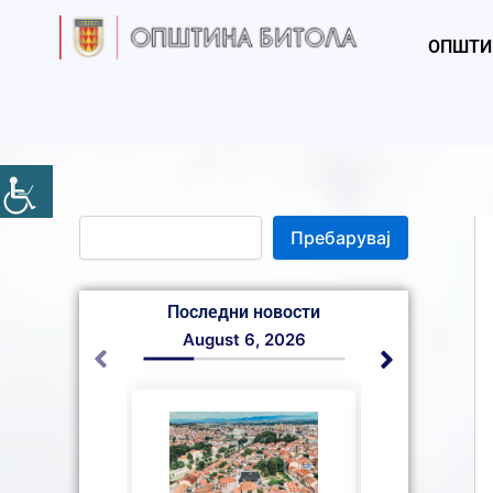
S
Skip
e
to
ОПШТИ
a
content
r
c
h
Пребарувај
Последни новости
August 6, 2026
August 6