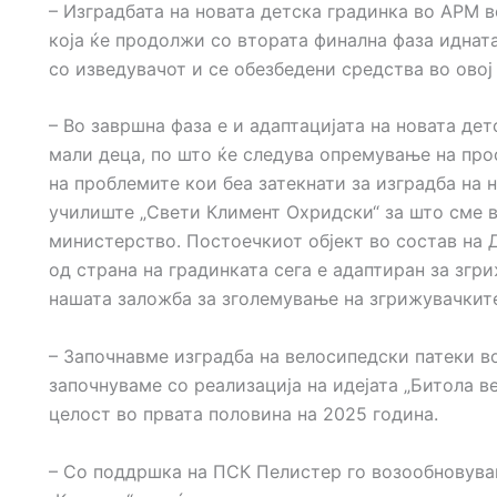
– Изградбата на новата детска градинка во АРМ 
која ќе продолжи со втората финална фаза идната
со изведувачот и се обезбедени средства во овој
– Во завршна фаза е и адаптацијата на новата де
мали деца, по што ќе следува опремување на про
на проблемите кои беа затекнати за изградба на 
училиште „Свети Климент Охридски“ за што сме 
министерство. Постоечкиот објект во состав на Д
од страна на градинката сега е адаптиран за згр
нашата заложба за зголемување на згрижувачките
– Започнавме изградба на велосипедски патеки в
започнуваме со реализација на идејата „Битола в
целост во првата половина на 2025 година.
– Со поддршка на ПСК Пелистер го возообновув