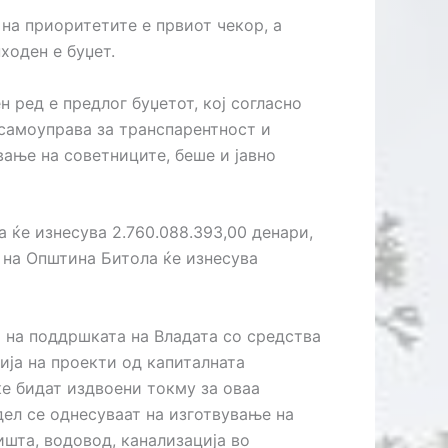
на приоритетите е првиот чекор, а
ходен е буџет.
 ред е предлог буџетот, кој согласно
 самоуправа за транспарентност и
вање на советниците, беше и јавно
 ќе изнесува 2.760.088.393,00 денари,
т на Општина Битола ќе изнесува
и на поддршката на Владата со средства
ија на проекти од капиталната
ќе бидат издвоени токму за оваа
дел се однесуваат на изготвување на
ишта, водовод, канализација во