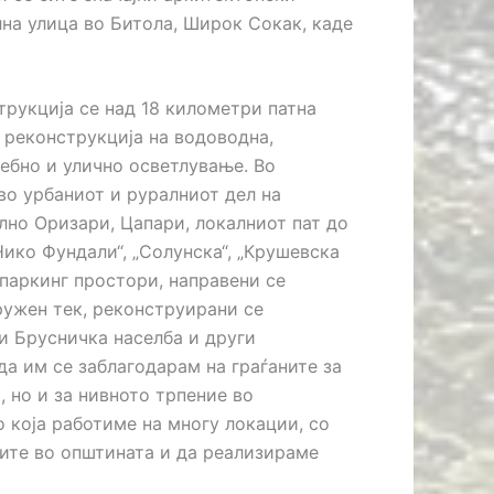
лна улица во Битола, Широк Сокак, каде
трукција се над 18 километри патна
 реконструкција на водоводна,
ребно и улично осветлување. Во
во урбаниот и руралниот дел на
лно Оризари, Цапари, локалниот пат до
Нико Фундали“, „Солунска“, „Крушевска
 паркинг простори, направени се
ружен тек, реконструирани се
и Брусничка населба и други
да им се заблагодарам на граѓаните за
 но и за нивното трпение во
 која работиме на многу локации, со
ите во општината и да реализираме