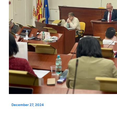
НОВ ПАРКИНГ ПРОСТОР ВО
А УЛИЦАТА
ИНТЕРВЈУ СО КАН
БИТОЛА
РА“
ЗА НАДЗОРЕН ОДБ
ПРОДОЛЖУВААТ ВО
ФАЗА ЈКП ВОД
December 27, 2024