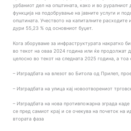
урбаниот дел на општината, како и во руралниот 
функција на подобрување на јавните услуги и по
општината. Учеството на капиталните расходите 
дури 55,23 % од основниот буџет.
Кога зборуваме за инфраструктурата накратко би
во текот на оваа 2024 година или ќе продолжат д
целосно во текот на следната 2025 година, а тоа 
– Изградбата на влезот во Битола од Прилеп, про
– Изградбата на улица кај новоотворениот трговс
– Изградбата на нова противпожарна зграда каде 
се пред самиот крај и се очекува на почеток на 
втората фаза