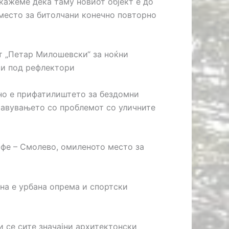
кажеме дека таму новиот објект е до
 место за битолчани конечно повторно
т „Петар Милошевски“ за ноќни
ри под рефлектори
но е прифатилиштето за бездомни
равувањето со проблемот со уличните
афе – Смолево, омиленото место за
ена е урбана опрема и спортски
и се сите значајни архитектонски