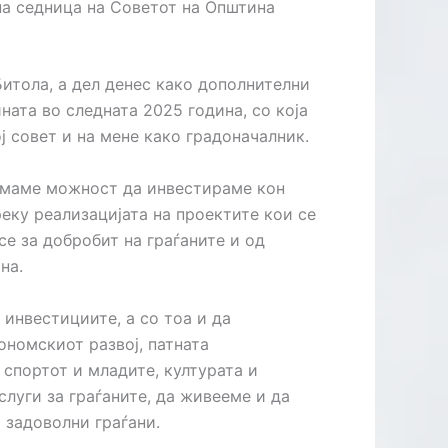
а седница на Советот на Општина
итола, а дел денес како дополнителни
ната во следната 2025 година, со која
 совет и на мене како градоначалник.
имаме можност да инвестираме кон
еку реализацијата на проектите кои се
се за добробит на граѓаните и од
на.
 инвестициите, а со тоа и да
ономскиот развој, патната
 спортот и младите, културата и
луги за граѓаните, да живееме и да
 задоволни граѓани.