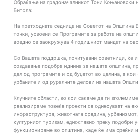
Обраќање на градоначалникот Тони Коњановски н
Битола:
На претходната седница на Советот на Општина Б
точки, усвоени се Програмите за работа на општи
воедно се заокружува 4 годишниот мандат на овој
Со
Вашата поддршка, почитувани советници, ќе 
создавање подобра иднина за нашата општина, пр
дел од програмите и од буџетот во целина, а кои 
урбаните и од руралните делови на нашата Општи
Клучните области, во кои сакаме да ги зголемиме
реализираме повеќе проекти се однесуваат на ек
инфраструктура, животната средина, урбанизмот,
културниот туризам, едноставно преку подобри ус
функционираме во општина, каде ќе има среќни и