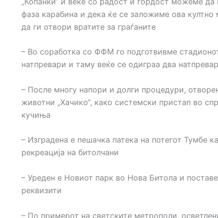
„Копанки“ и веќе со радост и гордост можеме да 
фаза карабина и дека ќе се заложиме ова култно
да ги отвори вратите за граѓаните
– Во соработка со ФФМ го подготвивме стадионо
натпревари и таму веќе се одиграа два натпрева
– После многу напори и долги процедури, отворе
животни „Хачико“, како системски пристап во сп
кучиња
– Изградена е пешачка патека на потегот Тумбе к
рекреација на битолчани
– Уреден е Новиот парк во Нова Битола и постав
реквизити
– По примерот на светските метрополи, осветлен