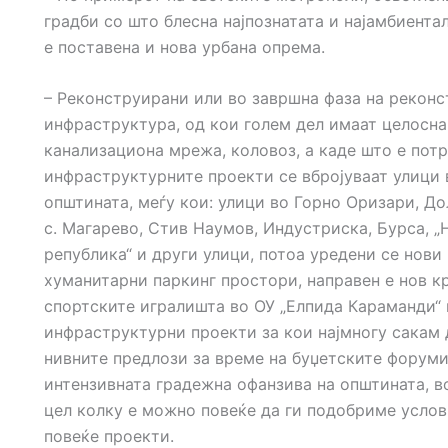
градби со што блесна најпознатата и најамбиента
е поставена и нова урбана опрема.
– Реконструирани или во завршна фаза на реконс
инфраструктура, од кои голем дел имаат целосна
канализациона мрежа, коловоз, а каде што е пот
инфраструктурните проекти се вбројуваат улици 
општината, меѓу кои: улици во Горно Оризари, До
с. Магарево, Стив Наумов, Индустриска, Бурса, „
република“ и други улици, потоа уредени се нови
хуманитарни паркинг простори, направен е нов к
спортските игралишта во ОУ „Елпида Караманди“ 
инфраструктурни проекти за кои најмногу сакам 
нивните предлози за време на буџетските форуми,
интензивната градежна офанзива на општината, во
цел колку е можно повеќе да ги подобриме услов
повеќе проекти.