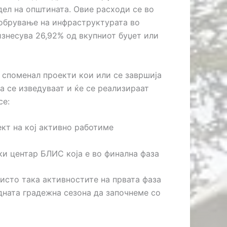
дел на општината. Овие расходи се во
добрување на инфраструктурата во
изнесува 26,92% од вкупниот буџет или
 споменал проекти кои или се завршија
а се изведуваат и ќе се реализираат
се:
ект на кој активно работиме
ки центар БЛИС која е во финална фаза
исто така активностите на првата фаза
идната градежна сезона да започнеме со