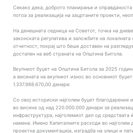
Секако дека, доброто планирање и оправданоста 
потоа за реализација на зацртаните проекти, неоп
На денешната седница на Советот, точка на дневен
законската регулатива и заложбите на локалната
отчетност, покрај што беше доставен на разгледу
достапен на веб страната на Општина Битола.
Вкупниот буџет на Општина Битола за 2025 година
а висината на вкупниот износ во основниот буџе
1.337.988.670,00 денари.
Со овој историски најголем буџет благодарение 
во висина од над 220.000.000 денари за реализац
инфраструктура, најголемиот дел од средствата 
намена. Имено Капиталните расходи во најголем 
проектна документација, изградба на улици и пат