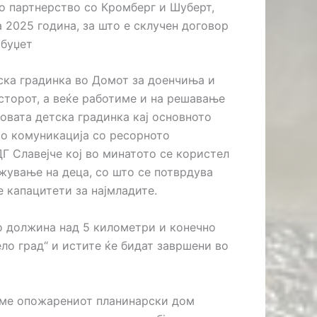
во партнерство со Кромберг и Шуберт,
 2025 година, за што е склучен договор
 буџет
тска градинка во Домот за доенчиња и
сторот, а веќе работиме и на решавање
новата детска градинка кај основното
во комуникација со ресорното
Г Славејче кој во минатото се користел
ижување на деца, со што се потврдува
 капацитети за најмладите.
о должина над 5 километри и конечно
ело град“ и истите ќе бидат завршени во
аме опожарениот планинарски дом