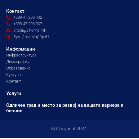
c
s
u
e
t
t
Контакт
b
a
u
+389 47 208 442
o
g
b
+389 47 208 307
o
r
e
bitola@t-home.mk
k
a
Бул. „1-ви Мај“ бр.61
m
Информации
Инфраструктура
Демографија
Образование
Култура
Контакт
Услуги
Одличен град и место за развој на вашата кариера и
бизнис.
© Copyright 2024