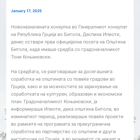
January 17, 2025
Новоназначената конзулка во Генералниот конзулат
на Република Грција во Битола, Деспина Ипиоти,
денес оствари прва официјална посета на Општина
Битола, каде имаше средба со градоначалникот
Тони Коњановски.
На средбата, се разговараше за досегашната
соработка на општината со повеќе градови во
Грција, како и за можностите за зајакнување на
соработката на културен, образовен и економски
план. Градоначалникот Коњановски, ја
информираше Ипиоти, дека општина Битола, во
изминатиот период, реализираше повеќе проекти
во рамките на програмата за прекугранична
соработка во партнерство со општини и други
институции од Грција, а во моментот се чекаат и