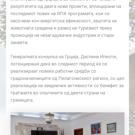
резултатите од двата нови проекти, аплицирани на
последниот повик на ИПА програмата, кои се
насочени кон енергетска ефикасност, заштита на
животната средина и развој на туризмот преку
промоција на незагадувачки индустрии и стари
занаети.
Генералната конзулка на Грција, Деспина Ипиоти,
потенцираше дека во следниот период ќе се
реализираат повеќе работни средби со
градоначалниците од Пелагонискиот регион, со цел
реализација на заеднички активности со бенефит за
граѓаните во општините од двете страни на
границата.