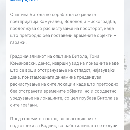
January 4, 2025
Општина Битола во соработка со јавните
претпријатија Комуналец, Водовод и Нискоградба,
продолжува со расчистување на просторот, каде
што претходно беа поставени времените објекти –
гаражи.
Градоначалникот на општина Битола, Тони
Коњановски, денес, изврши увид на локациите каде
што се врши отстранување на отпадот, најавувајќи
дека, понатамошната динамика предвидува
расчистување на сите локации каде што претходно
беа отстранети времените објекти, но и соодветно
уредување на локациите, со цел поубава Битола за
сите граѓани.
Пред големиот настан, во овогодишните
подготовки за Бадник, во работилницата се вклучи