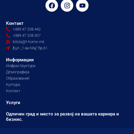
F
I
Y
a
n
o
c
s
u
e
t
t
Контакт
b
a
u
+389 47 208 442
o
g
b
+389 47 208 307
o
r
e
bitola@t-home.mk
k
a
Бул. „1-ви Мај“ бр.61
m
Информации
Инфраструктура
Демографија
Образование
Култура
Контакт
Услуги
Одличен град и место за развој на вашата кариера и
бизнис.