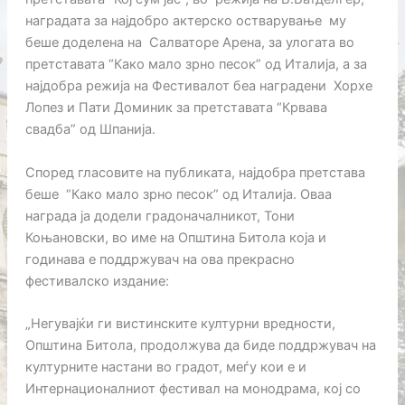
наградата за најдобро актерско остварување му
беше доделена на Салваторе Арена, за улогата во
претставата “Како мало зрно песок” од Италија, а за
најдобра режија на Фестивалот беа наградени Хорхе
Лопез и Пати Доминик за претставата “Крвава
свадба” од Шпанија.
Според гласовите на публиката, најдобра претстава
беше “Како мало зрно песок” од Италија. Оваа
награда ја додели градоначалникот, Тони
Коњановски, во име на Општина Битола која и
годинава е поддржувач на ова прекрасно
фестивалско издание:
„Негувајќи ги вистинските културни вредности,
Општина Битола, продолжува да биде поддржувач на
културните настани во градот, меѓу кои е и
Интернационалниот фестивал на монодрама, кој со