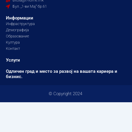
bitola@t-home.mk
k
a
Бул. „1-ви Мај“ бр.61
m
Информации
Инфраструктура
Демографија
Образование
Култура
Контакт
Услуги
Одличен град и место за развој на вашата кариера и
бизнис.
© Copyright 2024