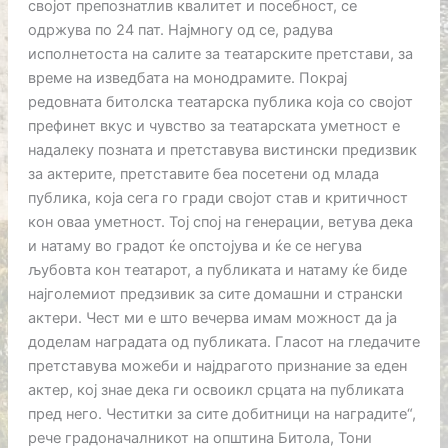
својот препознатлив квалитет и посебност, се
одржува по 24 пат. Најмногу од се, радува
исполнетоста на салите за театарските претстави, за
време на изведбата на монодрамите. Покрај
редовната битолска театарска публика која со својот
префинет вкус и чувство за театарската уметност е
надалеку позната и претставува вистински предизвик
за актерите, претставите беа посетени од млада
публика, која сега го гради својот став и критичност
кон оваа уметност. Тој спој на генерации, ветува дека
и натаму во градот ќе опстојува и ќе се негува
љубовта кон театарот, а публиката и натаму ќе биде
најголемиот предзивик за сите домашни и странски
актери. Чест ми е што вечерва имам можност да ја
доделам наградата од публиката. Гласот на гледачите
претставува можеби и најдрагото признание за еден
актер, кој знае дека ги освоикл срцата на публиката
пред него. Честитки за сите добитници на наградите“,
рече градоначалникот на општина Битола, Тони