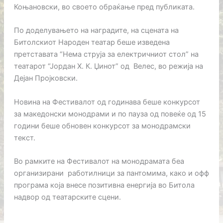
Коњановски, во своето обраќање пред публиката.
По доделувањето на наградите, на сцената на
Битолскиот Народен театар беше изведена
претставата “Нема струја за електричниот стол” на
театарот “Јордан Х. К. Џинот” од Велес, во режија на
Дејан Пројковски.
Новина на Фестивалот од годинава беше конкурсот
за македонски монодрами и по пауза од повеќе од 15
години беше обновен конкурсот за монодрамски
текст.
Во рамките на Фестивалот на монодрамата беа
организирани работилници за пантомима, како и офф
програма која внесе позитивна енергија во Битола
надвор од театарските сцени.