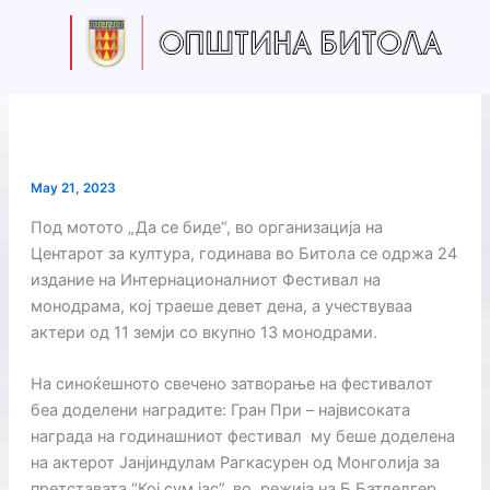
Skip
to
content
May 21, 2023
Под мотото „Да се биде“, во организација на
Центарот за култура, годинава во Битола се одржа 24
издание на Интернационалниот Фестивал на
монодрама, кој траеше девет дена, а учествуваа
актери од 11 земји со вкупно 13 монодрами.
На синоќешното свечено затворање на фестивалот
беа доделени наградите: Гран При – највисоката
награда на годинашниот фестивал му беше доделена
на актерот Јанјиндулам Рагкасурен од Монголија за
претставата “Кој сум јас”, во режија на Б.Батделгер,