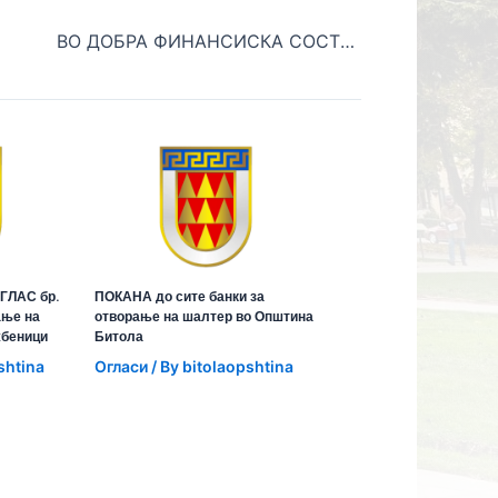
ВО ДОБРА ФИНАНСИСКА СОСТОЈБА, ОПШТИНА БИТОЛА ПРОДОЛЖУВА СО РЕАЛИЗАЦИЈА НА НОВИ ПРОЕКТИ
ГЛАС бр.
ПОКАНА до сите банки за
ање на
отворање на шалтер во Општина
жбеници
Битола
shtina
Огласи
/ By
bitolaopshtina