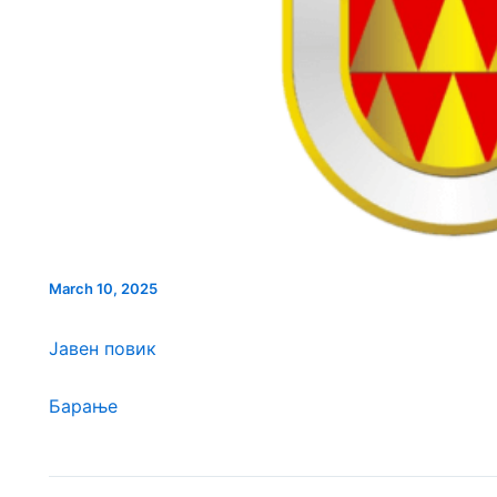
ПРОСТОР ВО
ИНТЕРВЈУ СО КАНДИДАТИ
ИНТЕРВЈУ ЗА НА
ЛА
ЗА НАДЗОРЕН ОДБОР КОИ
ОДБОР НА КАНДИД
ПРОДОЛЖУВААТ ВО ВТОРА
ПРОДОЛЖУВААТ ВО
ФАЗА ЈКП ВОДОВОД
ФАЗА КЈП НИСКО
March 10, 2025
Јавен повик
Барање