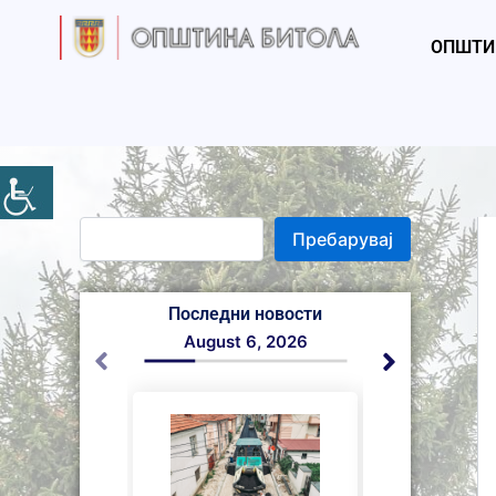
S
Skip
e
to
ОПШТИ
a
content
r
c
h
Пребарувај
Последни новости
August 6, 2026
August 5