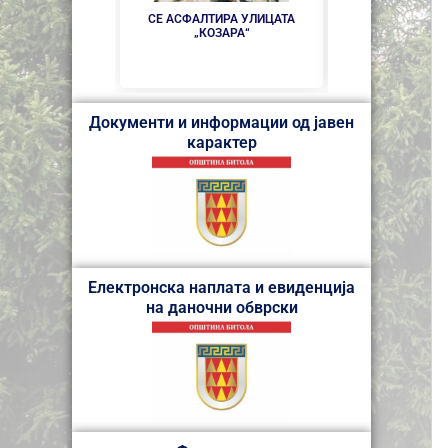
НОВ ПАРКИНГ 
СЕ АСФАЛТИРА УЛИЦАТА
БИТО
„КОЗАРА“
Документи и информации од јавен
карактер
Електронска наплата и евиденција
на даночни обврски