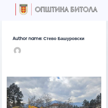
S
Skip
e
to
a
content
r
c
h
Author name: Стево Башуровски