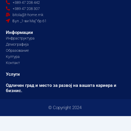
b
a
u
+389 47 208 442
o
g
b
+389 47 208 307
o
r
e
bitola@t-home.mk
k
a
Бул. „1-ви Мај“ бр.61
m
Информации
Инфраструктура
Демографија
Образование
Култура
Контакт
Услуги
Одличен град и место за развој на вашата кариера и
бизнис.
© Copyright 2024