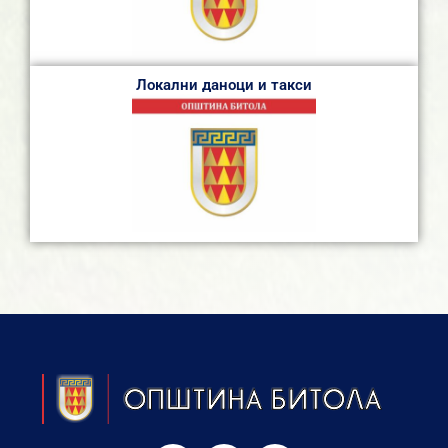
Локални даноци и такси