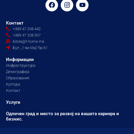
F
I
Y
a
n
o
c
s
u
e
t
t
Контакт
b
a
u
+389 47 208 442
o
g
b
+389 47 208 307
o
r
e
bitola@t-home.mk
k
a
Бул. „1-ви Мај“ бр.61
m
Информации
Инфраструктура
Демографија
Образование
Култура
Контакт
Услуги
Одличен град и место за развој на вашата кариера и
бизнис.