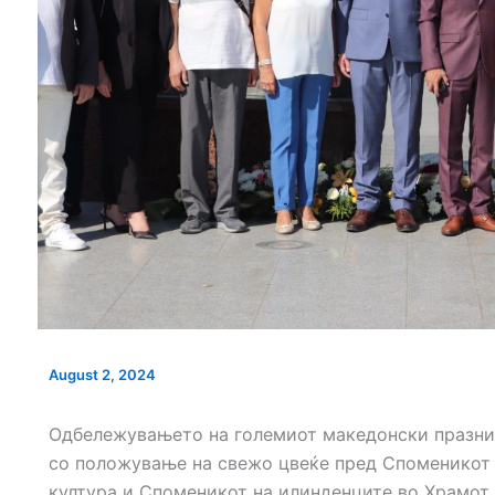
НОВ ПАРКИНГ ПРОСТОР ВО
СЕ АСФАЛТИРА У
ЦЕНТАРОТ НА ГРАДОТ
„КОЗАРА“
Т УШТЕ ДВЕ
АВСТВEНИОТ
М
August 2, 2024
Одбележувањето на големиот македонски празник
со положување на свежо цвеќе пред Споменикот н
култура и Споменикот на илинденците во Храмот 