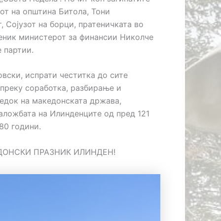
от на општина Битола, Тони
 Сојузот на борци, пратеничката во
меник министерот за финансии Николче
 партии.
вски, испрати честитка до сите
, преку соработка, разбирање и
редок на македонската држава,
заложбата на Илинденците од пред 121
80 години.
ЕДОНСКИ ПРАЗНИК ИЛИНДЕН!