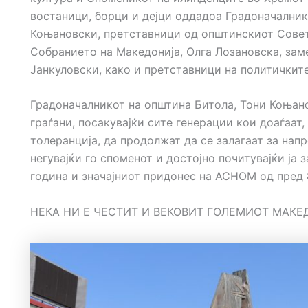
востаници, борци и дејци оддадоа Градоначалник
Коњановски, претставници од општинскиот Совет,
Собранието на Македонија, Олга Лозановска, за
Јанкуловски, како и претставници на политичките
Градоначалникот на општина Битола, Тони Коњано
граѓани, посакувајќи сите генерации кои доаѓаат
толеранција, да продолжат да се залагаат за нап
негувајќи го споменот и достојно почитувајќи ја 
година и значајниот придонес на АСНОМ од пред 
НЕКА НИ Е ЧЕСТИТ И ВЕКОВИТ ГОЛЕМИОТ МАК