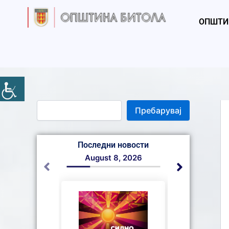
S
Skip
e
to
ОПШТИ
a
content
r
c
h
Пребарувај
Последни новости
August 8, 2026
August 7