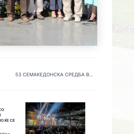
53 СЕМАКЕДОНСКА СРЕДБА ВО ТРНОВО
СО
И
О ЌЕ СЕ
htina