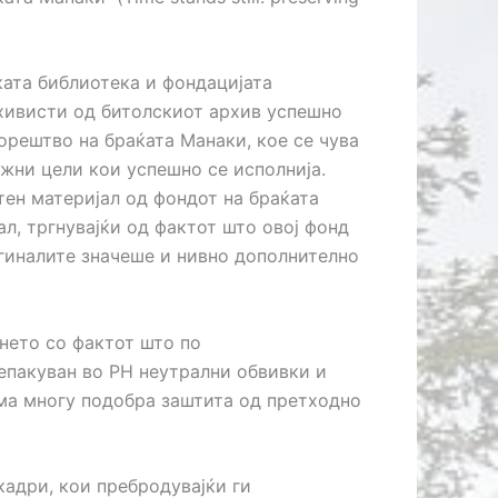
ката библиотека и фондацијата
рхивисти од битолскиот архив успешно
орештво на браќата Манаки, кое се чува
жни цели кои успешно се исполнија.
тен материјал од фондот на браќата
л, тргнувајќи од фактот што овој фонд
гиналите значеше и нивно дополнително
лнето со фактот што по
епакуван во РН неутрални обвивки и
ма многу подобра заштита од претходно
адри, кои пребродувајќи ги