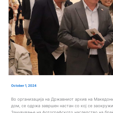
КАНДИДАТИ
ИНТЕРВЈУ ЗА НАДЗОРЕН
ИНТЕРВЈУ ЗА НА
ОДБОР КОИ
ОДБОР НА КАНДИДАТИ КОИ
ОДБОР НА КАНДИД
 ВО ВТОРА
ПРОДОЛЖУВААТ ВО ВТОРА
ПРОДОЛЖУВААТ ВО
ВОДОВОД
ФАЗА КЈП НИСКОГРАДБА
ФАЗА ЈП ЗА УРБАН
ПЛАНИРАЊЕ,ПРОЕ
И ИНЖИНЕРИ
October 1, 2024
Во организација на Државниот архив на Македон
дом, се одржа завршен настан со кој се заокружи
Зачувување на фотографското наследство на браќат