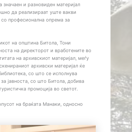
а значаен и разновиден материјал
ешно да реализираат уште вакви
 со професионална опрема за
икот на општина Битола, Тони
носта на директорот и вработените во
титата на архивскиот материјал, меѓу
 скенираниот архивски материјал ќе
библиотека, со што се исполнува
за јавноста, со што Битола, добива
туристичка промоција во светот.
опусот на браќата Манаки, односно