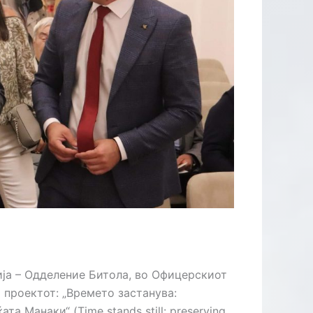
ДЗОРЕН
АТИ КОИ
 ВТОРА
ИСТИЧКО
КТИРАЊЕ
НГ
ија – Одделение Битола, во Офицерскиот
 проектот: „Времето застанува:
а Манаки“ (Time stands still: preserving