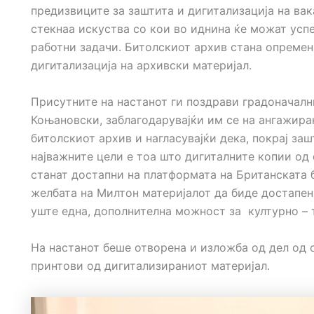
предизвиците за заштита и дигитализација на вак
стекнаа искуства со кои во иднина ќе можат усп
работни задачи. Битолскиот архив стана опремен
дигитализација на архивски материјал.
Присутните на настанот ги поздрави градоначалн
Коњановски, заблагодарувајќи им се на ангажира
битолскиот архив и нагласувајќи дека, покрај заш
најважните цели е тоа што дигиталните копии од
станат достапни на платформата на Британската 
желбата на Милтон материјалот да биде достапен 
уште една, дополнителна можност за културно – 
На настанот беше отворена и изложба од дел од 
принтови од дигитализираниот материјал.