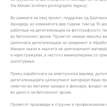
the Manaki brothers photographic legacy).
Во рамките на овој проект, поддржан од Британс
Аркадија, во изминатите две години тим од 10 а
работеше на дигитализација на фотографското тв
во битолскиот архив. Проектот имаше неколку ва
Целосната дигитализација на средениот и обрабо
Манаки значи и заштита на оригиналниот материја
е најистражуван, а честото манипулирање со ори
оштетување.
Преку изработката на електронска верзија, допо
дигитализацијата целокупниот материјал беше пр
сместен во метални ормари и фиокари, фондот и
во депото на битолскиот архив.
Проектот произведе и стручни и професионални к