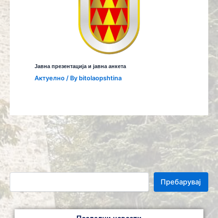
Јавна презентација и јавна анкета
Aктуелно
/ By
bitolaopshtina
Пребарувај