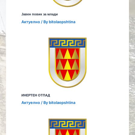
Јавен повик за млади
Aктуелно
/ By
bitolaopshtina
ИНЕРТЕН ОТПАД
Aктуелно
/ By
bitolaopshtina