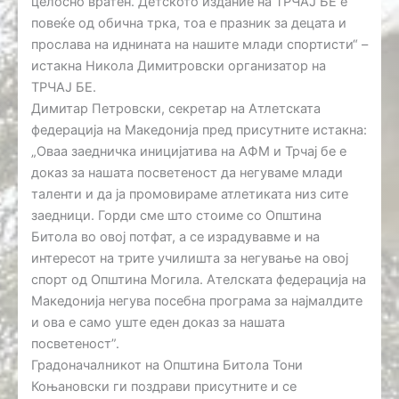
целосно вратен. Детското издание на ТРЧАЈ БЕ е
повеќе од обична трка, тоа е празник за децата и
прослава на иднината на нашите млади спортисти“ –
истакна Никола Димитровски организатор на
ТРЧАЈ БЕ.
Димитар Петровски, секретар на Атлетската
федерација на Македонија пред присутните истакна:
„Оваа заедничка иницијатива на АФМ и Трчај бе е
доказ за нашата посветеност да негуваме млади
таленти и да ја промовираме атлетиката низ сите
заедници. Горди сме што стоиме со Општина
Битола во овој потфат, а се израдувавме и на
интересот на трите училишта за негување на овој
спорт од Општина Могила. Ателската федерација на
Македонија негува посебна програма за најмалдите
и ова е само уште еден доказ за нашата
посветеност”.
Градоначалникот на Општина Битола Тони
Коњановски ги поздрави присутните и се