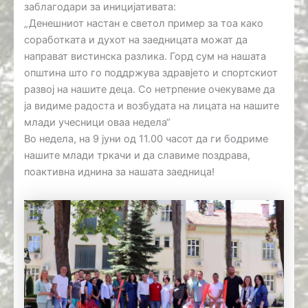
заблагодари за иницијативата:
„Денешниот настан е светол пример за тоа како
соработката и духот на заедницата можат да
направат вистинска разлика. Горд сум на нашата
општина што го поддржува здравјето и спортскиот
развој на нашите деца. Со нетрпение очекуваме да
ја видиме радоста и возбудата на лицата на нашите
млади учесници оваа недела“
Во недела, на 9 јуни од 11.00 часот да ги бодриме
нашите млади тркачи и да славиме поздрава,
поактивна иднина за нашата заедница!