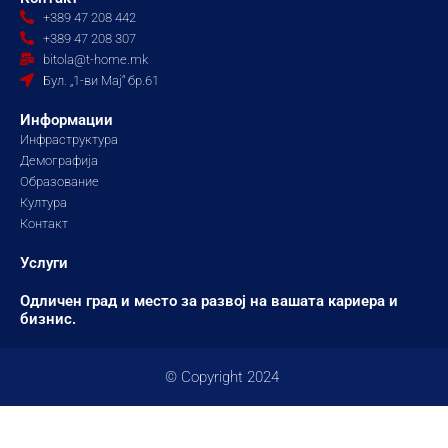
b
a
u
+389 47 208 442
o
g
b
+389 47 208 307
o
r
e
bitola@t-home.mk
k
a
Бул. „1-ви Мај“ бр.61
m
Информации
Инфраструктура
Демографија
Образование
Култура
Контакт
Услуги
Одличен град и место за развој на вашата кариера и
бизнис.
© Copyright 2024