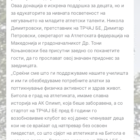
Оваа донација е искрена поддршка за децата, но и
за едукаторите за нивната посветеност на
негувањето на младите атлетски таленти. Никола
Димитровски, претставник на ТРЧАЈ БЕ, Димитар
Петровски, секретарот на Атлетската федерација на
Македонија и градоначалникот Др. Тони
Коњановски беа присутни заедно со поканетите
гости, да го прослават овој значаен придонес за
заедницата.
„Среќни сме што ги поддржуваме нашите училишта
и им ги обезбедуваме потребните алатки за
поттикнување физичка активност и здрав живот.
Битола е град на атлетиката, имаме славна
историја на АК Олимп, која беше заборавена, а со
стартот на ТРЧАЈ БЕ пред 6 години го
возобновивме клубот во кој денес членуваат деца
кои не се враќаат од натпревар без освоен
пиедестал, со што сјајот на атлетиката на Битола е