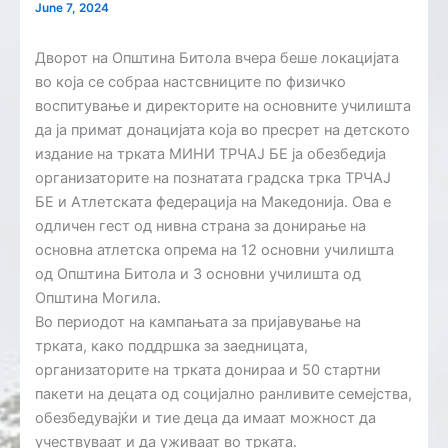
June 7, 2024
Дворот на Општина Битола вчера беше локацијата
во која се собраа настсвниците по физичко
воспитување и директорите на основните училишта
да ја примат донацијата која во пресрет на детското
издание на трката МИНИ ТРЧАЈ БЕ ја обезбедија
организаторите на познатата градска трка ТРЧАЈ
БЕ и Атлетската федерација на Македонија. Ова е
одличен гест од нивна страна за донирање на
основна атлетска опрема на 12 основни училишта
од Општина Битола и 3 основни училишта од
Општина Могила.
Во периодот на кампањата за пријавување на
трката, како поддршка за заедницата,
организаторите на трката донираа и 50 стартни
пакети на децата од социјално ранливите семејства,
обезбедувајќи и тие деца да имаат можност да
учествуваат и да уживаат во трката.