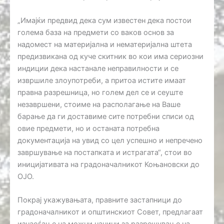
„Имајќи предвид дека сум известен дека постои
голема база на предмети со ваков основ за
надомест на материјална и нематеријална штета
предизвикана од куче скитник во кои има сериозни
индиции дека настанале неправилности и се
извршиле злоупотреби, а притоа истите имаат
правна разрешница, но голем дел се и сеуште
незавршени, стоиме на располагање на Ваше
барање да ги доставиме сите потребни списи од
овие предмети, но и останата потребна
документација на увид со цел успешно и непречено
завршување на постапката и истрагата“, стои во
иницијативата на градоначалникот Коњановски до
ОЈО.
Покрај укажувањата, правните застапници до
градоначалникот и општинскиот Совет, предлагаат