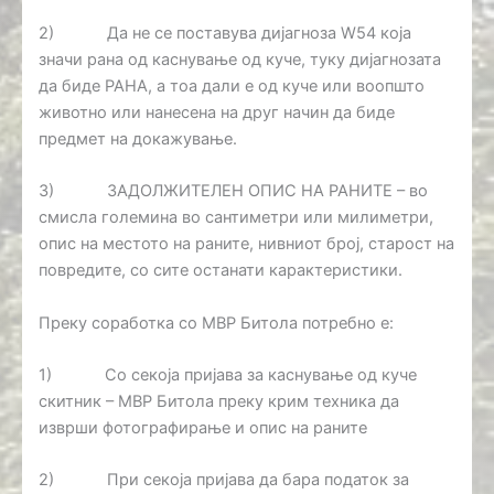
2) Да не се поставува дијагноза W54 која
значи рана од каснување од куче, туку дијагнозата
да биде РАНА, а тоа дали е од куче или воопшто
животно или нанесена на друг начин да биде
предмет на докажување.
3) ЗАДОЛЖИТЕЛЕН ОПИС НА РАНИТЕ – во
смисла големина во сантиметри или милиметри,
опис на местото на раните, нивниот број, старост на
повредите, со сите останати карактеристики.
Преку соработка со МВР Битола потребно е:
1) Со секоја пријава за каснување од куче
скитник – МВР Битола преку крим техника да
изврши фотографирање и опис на раните
2) При секоја пријава да бара податок за