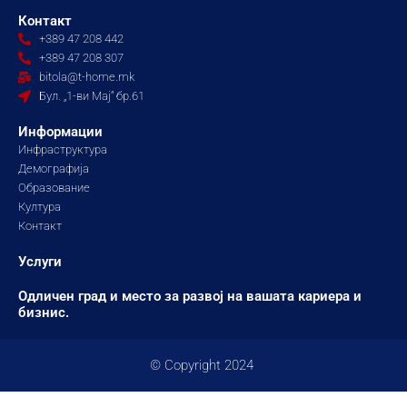
e
t
t
Контакт
b
a
u
+389 47 208 442
o
g
b
+389 47 208 307
o
r
e
bitola@t-home.mk
k
a
Бул. „1-ви Мај“ бр.61
m
Информации
Инфраструктура
Демографија
Образование
Култура
Контакт
Услуги
Одличен град и место за развој на вашата кариера и
бизнис.
© Copyright 2024