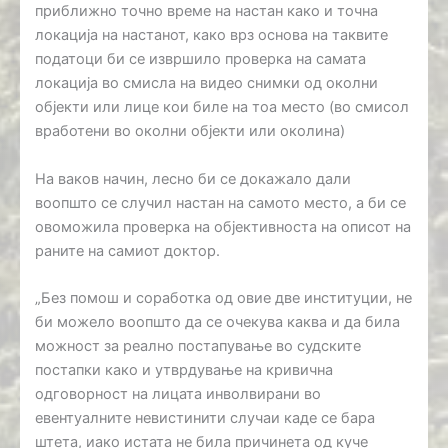
приближно точно време на настан како и точна
локација на настанот, како врз основа на таквите
податоци би се извршило проверка на самата
локација во смисла на видео снимки од околни
објекти или лице кои биле на тоа место (во смисол
вработени во околни објекти или околина)
На ваков начин, лесно би се докажало дали
воопшто се случил настан на самото место, а би се
овоможила проверка на објективноста на описот на
раните на самиот доктор.
„Без помош и соработка од овие две институции, не
би можело воопшто да се очекува каква и да била
можност за реално постапување во судските
постапки како и утврдување на кривична
одговорност на лицата инволвирани во
евентуалните невистинити случаи каде се бара
штета, иако истата не била причинета од куче