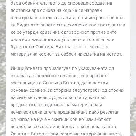
бара обвинителството да спроведе соодветна
постапка врз основа на која ќе се направи
целокупна и опсежна анализа, но и истрага при што
ќе бидат отстранети сите сомнежи кои постојат или
ќе се утврди кривична одговорност против сите
оние кои извршиле злоупотреба и го оштетиле
буџетот на Општина Битола, а се стекнале со
материјална корист за себеси на сметка на истиот.
Иницијативата произлегува по укажувањата од
страна на надлежните служби, но и правните
застапници на Општина Битола, дека постои
основан сомнеж за сторени злоупотреби од страна
на сите вклучени субјекти во постапката во
предметите за надомест на материјална и
нематеријална штета предизвикана како резултат
од напад на куче – скитник кои во изминатиот
период се со зголемен број, а врз основа на што
Општина Битола трпи сериозна материјална штета.