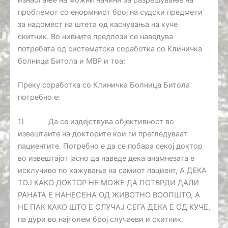
изнаоѓање на можни начини за разрешување на
проблемот со енормниот број на судски предмети
за надомест на штета од каснувања на куче
скитник. Во нивните предлози се наведува
потребата од систематска соработка со Клиничка
болница Битола и МВР и тоа:
Преку соработка со Клиничка Болница Битола
потребно е:
1) Да се издејствува објективност во
извештаите на докторите кои ги прегледуваат
пациентите. Потребно е да се побара секој доктор
во извештајот јасно да наведе дека анамнезата е
исклучиво по кажување на самиот пациент, А ДЕКА
ТОЈ КАКО ДОКТОР НЕ МОЖЕ ДА ПОТВРДИ ДАЛИ
РАНАТА Е НАНЕСЕНА ОД ЖИВОТНО ВООПШТО, А
НЕ ПАК КАКО ШТО Е СЛУЧАЈ СЕГА ДЕКА Е ОД КУЧЕ,
па дури во најголем број случаеви и скитник.