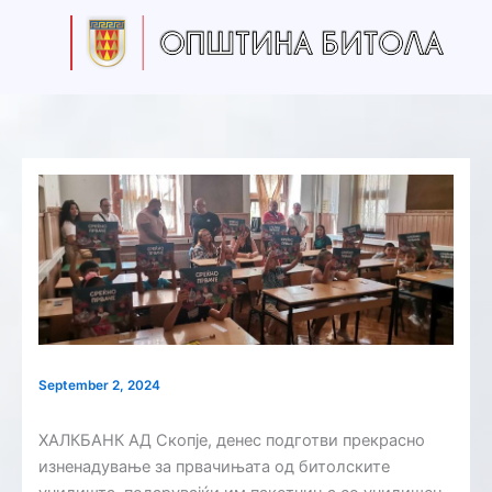
S
Skip
e
to
a
content
r
c
h
September 2, 2024
ХАЛКБАНК АД Скопје, денес подготви прекрасно
изненадување за првачињата од битолските