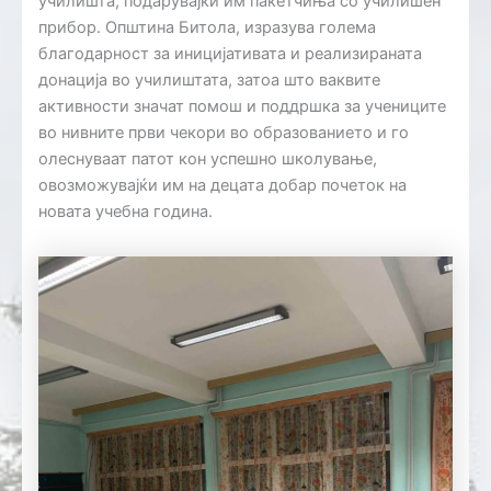
училишта, подарувајќи им пакетчиња со училишен
прибор. Општина Битола, изразува голема
благодарност за иницијативата и реализираната
донација во училиштата, затоа што ваквите
активности значат помош и поддршка за учениците
во нивните први чекори во образованието и го
олеснуваат патот кон успешно школување,
овозможувајќи им на децата добар почеток на
новата учебна година.