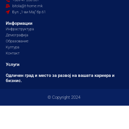
o
r
e
bitola@t-home.mk
k
a
Бул. „1-ви Мај“ бр.61
m
Информации
Инфраструктура
Демографија
Образование
Култура
Контакт
Услуги
Одличен град и место за развој на вашата кариера и
бизнис.
© Copyright 2024