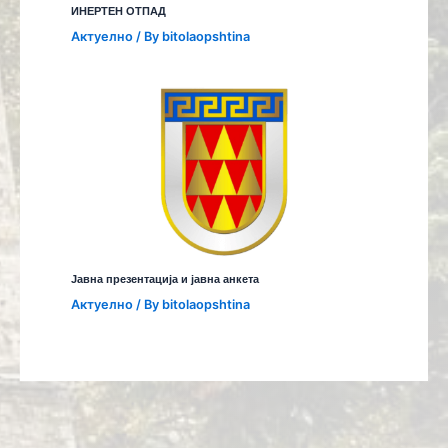
ИНЕРТЕН ОТПАД
Aктуелно
/ By
bitolaopshtina
Јавна презентација и јавна анкета
Aктуелно
/ By
bitolaopshtina