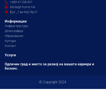
o
g
b
+389 47 208 307
o
r
e
bitola@t-home.mk
k
a
Бул. „1-ви Мај“ бр.61
m
Информации
Инфраструктура
Демографија
Образование
Култура
Контакт
Услуги
Одличен град и место за развој на вашата кариера и
бизнис.
© Copyright 2024