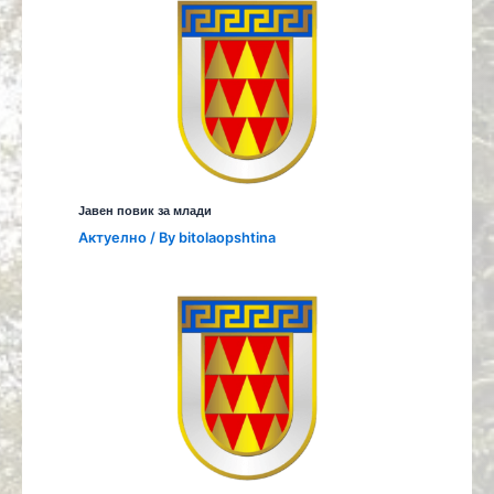
Јавен повик за млади
Aктуелно
/ By
bitolaopshtina