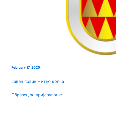
НОВ ПАРКИНГ ПРО
ПРОСТОР ВО
СЕ АСФАЛТИРА УЛИЦАТА
БИТОЛА
А ГРАДОТ
„КОЗАРА“
February 17, 2025
Јавен повик – итно копче
Образец за пријавување