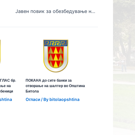
Јавен повик за обезбедување на услуга – Обука на лични асистенти за лица со попреченост
ГЛАС бр.
ПОКАНА до сите банки за
ање на
отворање на шалтер во Општина
жбеници
Битола
shtina
Огласи
/ By
bitolaopshtina