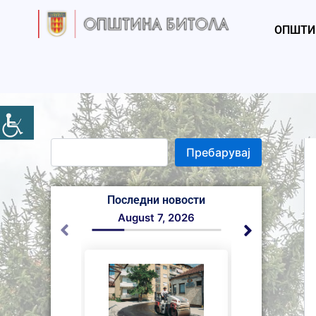
S
Skip
e
to
ОПШТИ
a
content
r
c
h
Пребарувај
Последни новости
August 7, 2026
August 6