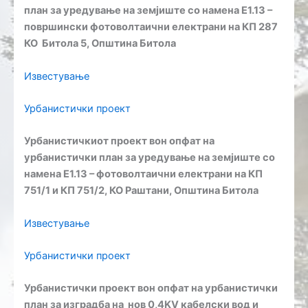
план за уредување на земјиште со намена Е1.13 –
површински фотоволтаични електрани на КП 287
КО Битола 5, Општина Битола
Известување
Урбанистички проект
Урбанистичкиот проект вон опфат на
урбанистички план за уредување на земјиште со
намена Е1.13 – фотоволтаични електрани на КП
751/1 и КП 751/2, КО Раштани, Општина Битола
Известување
Урбанистички проект
Урбанистички проект вон опфат на урбанистички
план за изградба на нов 0,4KV кабелски вод и