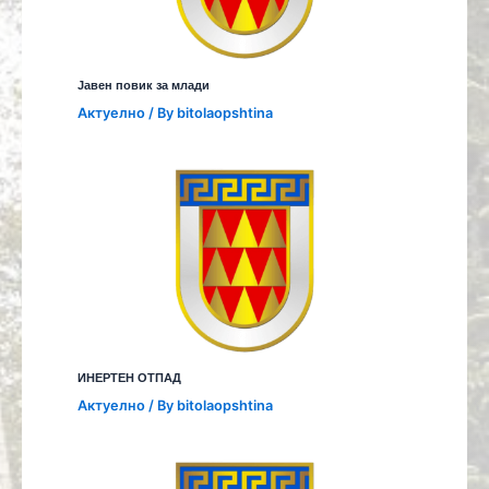
Јавен повик за млади
Aктуелно
/ By
bitolaopshtina
ИНЕРТЕН ОТПАД
Aктуелно
/ By
bitolaopshtina