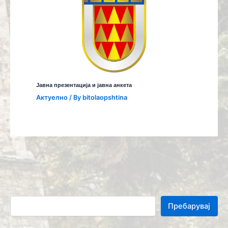
Јавна презентација и јавна анкета
Aктуелно
/ By
bitolaopshtina
Пребарувај