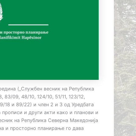
средина („Службен весник на Република
 83/09, 48/10, 124/10, 51/11, 123/12,
 99/18 и 89/22) и член 2 и 3 од Уредбата
а прописи и други акти како и планови и
есник на Република Северна Македонија
ина и просторно планирање го дава