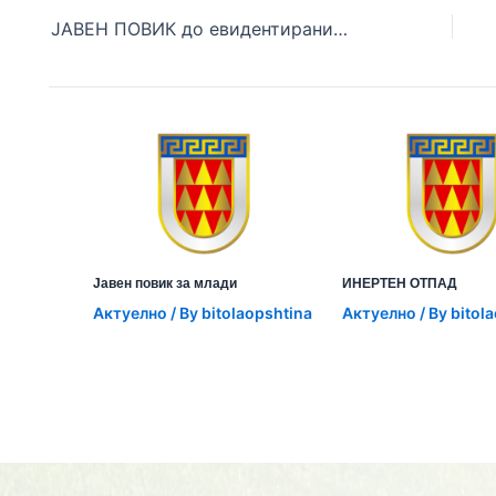
ЈАВЕН ПОВИК до евидентирани невработени лица за вклучување во Програмата Општинско – корисна работа
Јавен повик за млади
ИНЕРТЕН ОТПАД
Aктуелно
/ By
bitolaopshtina
Aктуелно
/ By
bitol