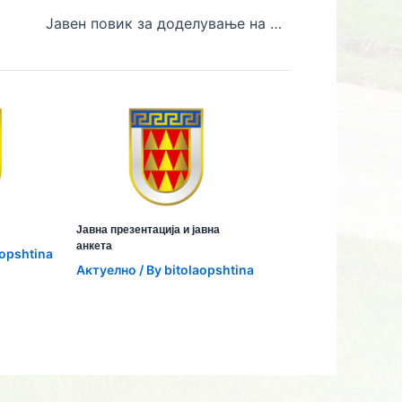
Јавен повик за доделување на финансиски средства од Буџетот на Општина Битола за реализација на активности од акцискиот план за развој на волонтерството за организирање на волонтерски акции
Јавна презентација и јавна
анкета
aopshtina
Aктуелно
/ By
bitolaopshtina