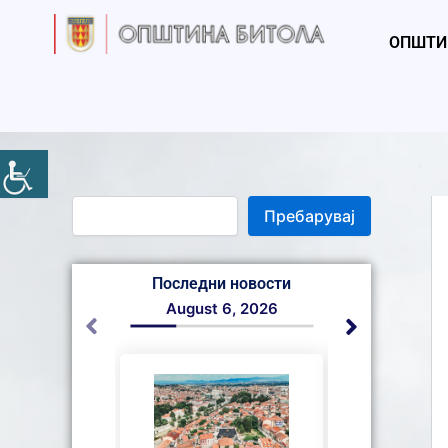
S
Skip
e
to
ОПШТИ
a
content
r
c
h
Пребарувај
Последни новости
August 6, 2026
August 6