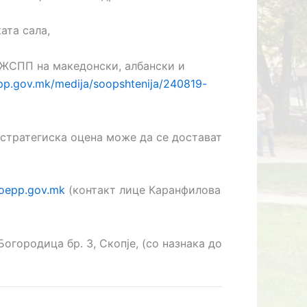
ката сала,
МЖСПП на македонски, албански и
p.gov.mk/medija/soopshtenija/240819-
 стратегиска оцена може да се достават
oepp.gov.mk
(контакт лице Каранфилова
огородица бр. 3, Скопје, (со назнака до