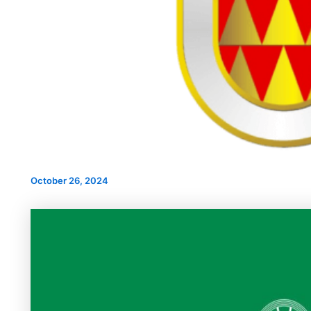
НОВ ПАРКИНГ ПРОСТОР ВО
А УЛИЦАТА
ИНТЕРВЈУ СО КАН
БИТОЛА
РА“
ЗА НАДЗОРЕН ОДБ
ПРОДОЛЖУВААТ ВО
ФАЗА ЈКП ВОД
October 26, 2024