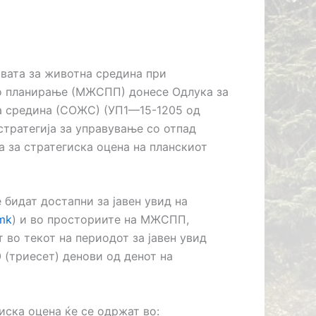
авата за животна средина при
о планирање (МЖСПП) донесе Одлука за
а средина (СОЖС) (УП1—15-1205 од
стратегија за управување со отпад
а за стратегиска оцена на планскиот
бидат достапни за јавен увид на
.mk
) и во просториите на МЖСПП,
т во текот на периодот за јавен увид
0 (триесет) денови од денот на
иска оцена ќе се одржат во: