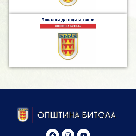
Локални даноци и такси
F
I
Y