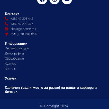
a
n
o
c
s
u
e
t
t
Контакт
b
a
u
+389 47 208 442
o
g
b
+389 47 208 307
o
r
e
bitola@t-home.mk
k
a
Бул. „1-ви Мај“ бр.61
m
Информации
Инфраструктура
Демографија
Образование
Култура
Контакт
Услуги
Одличен град и место за развој на вашата кариера и
бизнис.
© Copyright 2024