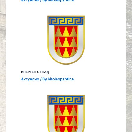
Aктуелно
/ By
bitolaopshtina
ИНЕРТЕН ОТПАД
Aктуелно
/ By
bitolaopshtina