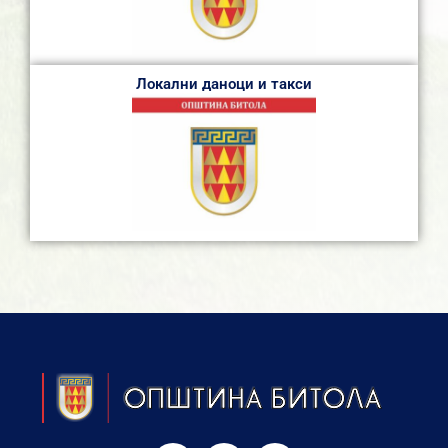
Локални даноци и такси