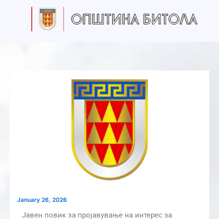
S
Skip
e
to
a
content
r
c
h
January 26, 2026
Јавен повик за пројавување на интерес за