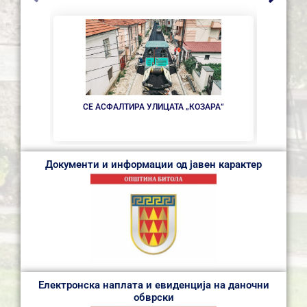
НОВ
СЕ АСФАЛТИРА УЛИЦАТА „КОЗАРА“
Документи и информации од јавен карактер
Електронска наплата и евиденција на даночни
обврски