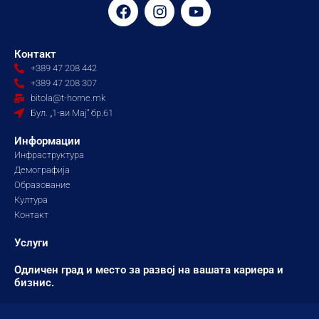
F
I
Y
a
n
o
c
s
u
e
t
t
Контакт
b
a
u
+389 47 208 442
o
g
b
+389 47 208 307
o
r
e
bitola@t-home.mk
k
a
Бул. „1-ви Мај“ бр.61
m
Информации
Инфраструктура
Демографија
Образование
Култура
Контакт
Услуги
Одличен град и место за развој на вашата кариера и
бизнис.