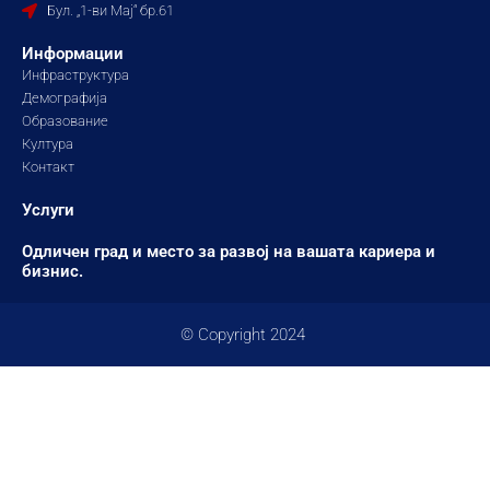
k
a
Бул. „1-ви Мај“ бр.61
m
Информации
Инфраструктура
Демографија
Образование
Култура
Контакт
Услуги
Одличен град и место за развој на вашата кариера и
бизнис.
© Copyright 2024