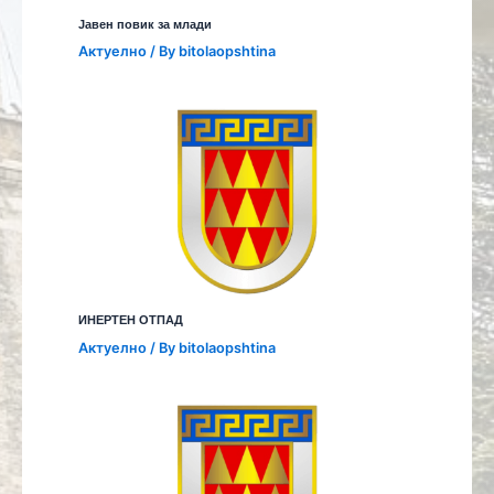
Јавен повик за млади
Aктуелно
/ By
bitolaopshtina
ИНЕРТЕН ОТПАД
Aктуелно
/ By
bitolaopshtina