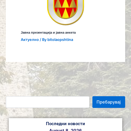
Јавна презентација и јавна анкета
Aктуелно
/ By
bitolaopshtina
Пребарувај
Последни новости
August 8, 2026