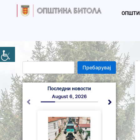
S
Skip
e
to
ОПШТИ
a
content
r
c
h
Пребарувај
Последни новости
August 6, 2026
August 5