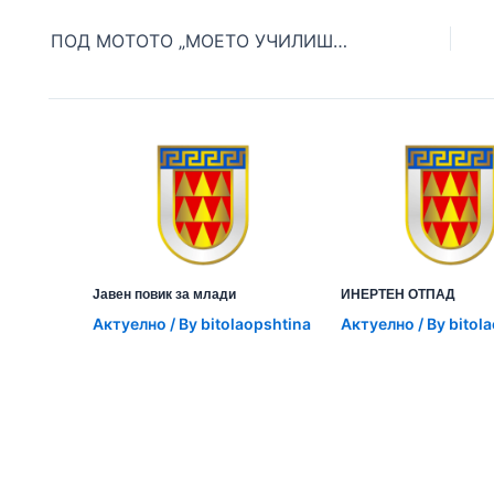
ПОД МОТОТО „МОЕТО УЧИЛИШТЕ, МОЈОТ ГРАД, МОЕТО СЕ“, ОУ „СТИВ НАУМОВ“ ГО ОДБЕЛЕЖА СВОЈОТ ПАТРОНЕН ПРАЗНИК
Јавен повик за млади
ИНЕРТЕН ОТПАД
Aктуелно
/ By
bitolaopshtina
Aктуелно
/ By
bitol