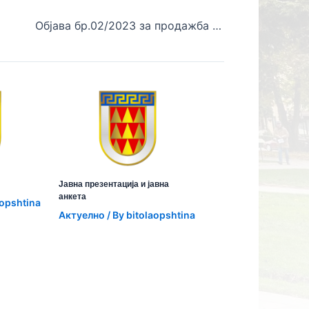
Објава бр.02/2023 за продажба на движни ствари со ЕЈН
Јавна презентација и јавна
анкета
aopshtina
Aктуелно
/ By
bitolaopshtina