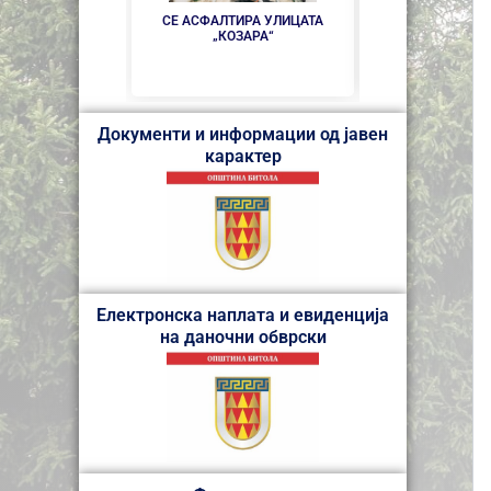
НОВ ПАРКИНГ 
СЕ АСФАЛТИРА УЛИЦАТА
БИТО
„КОЗАРА“
Документи и информации од јавен
карактер
Електронска наплата и евиденција
на даночни обврски