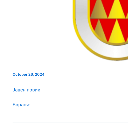
ПРОСТОР ВО
ИНТЕРВЈУ СО КАНДИДАТИ
ИНТЕРВЈУ ЗА НА
ЛА
ЗА НАДЗОРЕН ОДБОР КОИ
ОДБОР НА КАНДИД
ПРОДОЛЖУВААТ ВО ВТОРА
ПРОДОЛЖУВААТ ВО
ФАЗА ЈКП ВОДОВОД
ФАЗА КЈП НИСКО
October 26, 2024
Јавен повик
Барање