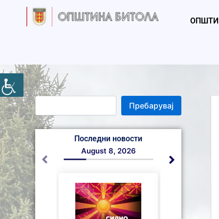
S
Skip
e
to
ОПШТИ
a
content
r
c
h
Пребарувај
Последни новости
August 8, 2026
August 7