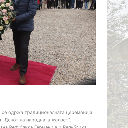
ЛИЦАТА
с се одржа традиционалната церемонија
 „Денот на народната жалост“.
зна Република Германија и Република