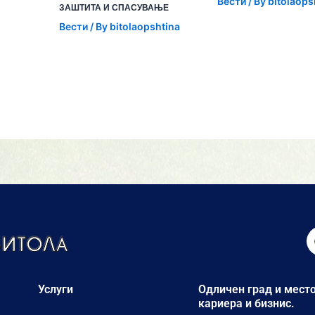
Вести
/ By
bitolaops
ЗАШТИТА И СПАСУВАЊЕ
Вести
/ By
bitolaopshtina
Услуги
Одличен град и место
кариера и бизнис.