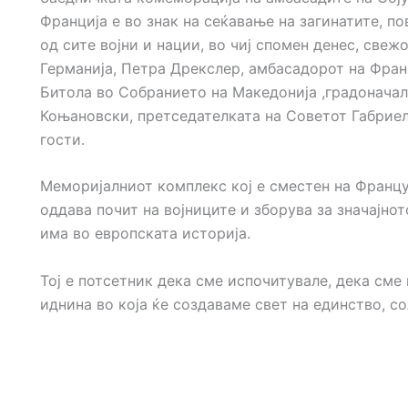
Франција е во знак на сеќавање на загинатите, п
од сите војни и нации, во чиј спомен денес, све
Германија, Петра Дрекслер, амбасадорот на Фран
Битола во Собранието на Македонија ,градоначал
Коњановски, претседателката на Советот Габриел
гости.
Меморијалниот комплекс кој е сместен на Францу
оддава почит на војниците и зборува за значајн
има во европската историја.
Тој е потсетник дека сме испочитувале, дека сме
иднина во која ќе создаваме свет на единство, с