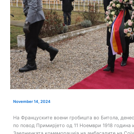
НОВ ПАРКИНГ ПРОСТОР ВО
СЕ АСФАЛТИРА У
ЦЕНТАРОТ НА ГРАДОТ
„КОЗАРА“
Т УШТЕ ДВЕ
АВСТВEНИОТ
М
November 14, 2024
На Француските воени гробишта во Битола, дене
по повод Примирјето од 11 Ноември 1918 година и
Заедничката комеморација на амбасадите на Соју