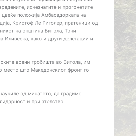
овредените, исчезнатите и прогонетите
жо цвеќе положија Амбасадорката на
ција, Кристоф Ле Риголер, пратеници од
никот на општина Битола, Тони
а Иливеска, како и други делегации и
ските воени гробишта во Битола, им
ото место што Македонскиот фронт го
 научиле од минатото, да градиме
олидарност и пријателство.