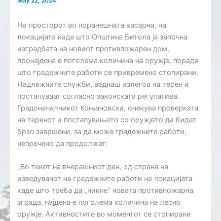
May 22, 2024
На просторот во поранешната касарна, на
локацијата каде што Општина Битола ја започна
изградбата на новиот противпожарен дом,
пронајдена е поголема количина на оружје, поради
што градежните работи се привремено стопирани.
Надлежните служби, веднаш излегоа на терен и
постапуваат согласно законската регулатива.
Градоначалникот Коњановски, очекува проверката
на теренот и постапувањето со оружјето да бидат
брзо завршени, за да може градежните работи,
непречено да продолжат:
„Во текот на вчерашниот ден, од страна на
изведувачот на градежните работи на локацијата
каде што треба да „никне“ новата противпожарна
зграда, најдена е поголема количина на лесно
оружје. Активностите во моментот се стопирани.