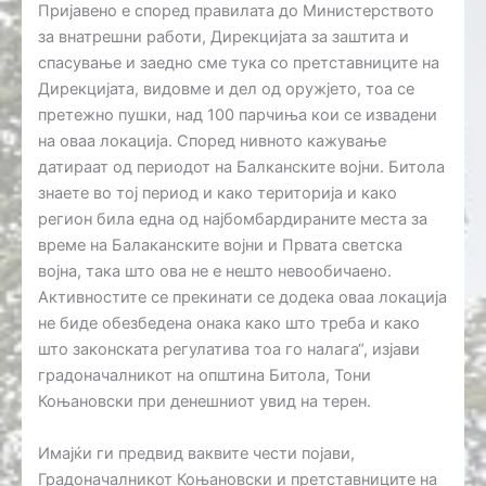
Пријавено е според правилата до Министерството
за внатрешни работи, Дирекцијата за заштита и
спасување и заедно сме тука со претставниците на
Дирекцијата, видовме и дел од оружјето, тоа се
претежно пушки, над 100 парчиња кои се извадени
на оваа локација. Според нивното кажување
датираат од периодот на Балканските војни. Битола
знаете во тој период и како територија и како
регион била една од најбомбардираните места за
време на Балаканските војни и Првата светска
војна, така што ова не е нешто невообичаено.
Активностите се прекинати се додека оваа локација
не биде обезбедена онака како што треба и како
што законската регулатива тоа го налага“, изјави
градоначалникот на општина Битола, Тони
Коњановски при денешниот увид на терен.
Имајќи ги предвид ваквите чести појави,
Градоначалникот Коњановски и претставниците на