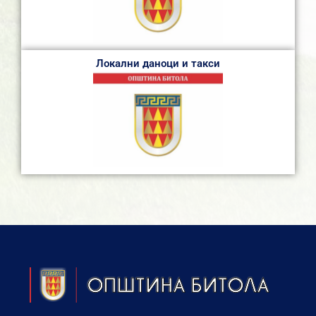
Локални даноци и такси