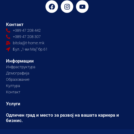
F
I
Y
a
n
o
c
s
u
e
t
t
Контакт
b
a
u
+389 47 208 442
o
g
b
+389 47 208 307
o
r
e
bitola@t-home.mk
k
a
Бул. „1-ви Мај“ бр.61
m
Информации
Инфраструктура
Демографија
Образование
Култура
Контакт
Услуги
Одличен град и место за развој на вашата кариера и
бизнис.