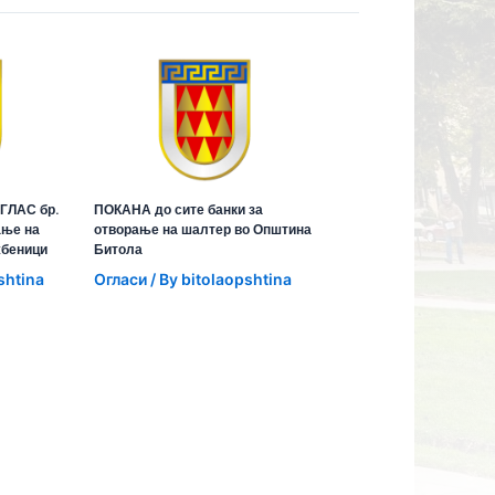
ГЛАС бр.
ПОКАНА до сите банки за
ање на
отворање на шалтер во Општина
жбеници
Битола
shtina
Огласи
/ By
bitolaopshtina