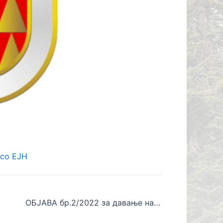
СТОР ВО
 со ЕЈН
ОБЈАВА бр.2/2022 за давање на недвижни ствари во закуп