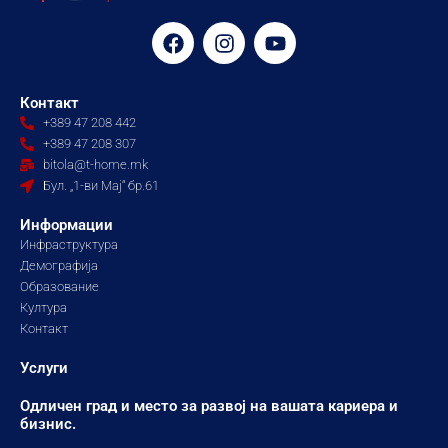
F
I
Y
a
n
o
c
s
u
e
t
t
Контакт
b
a
u
+389 47 208 442
o
g
b
+389 47 208 307
o
r
e
bitola@t-home.mk
k
a
Бул. „1-ви Мај“ бр.61
m
Информации
Инфраструктура
Демографија
Образование
Култура
Контакт
Услуги
Одличен град и место за развој на вашата кариера и
бизнис.