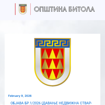
S
Skip
e
to
a
content
r
c
h
February 9, 2026
ОБЈАВА БР.1/2026 (ДАВАЊЕ НЕДВИЖНА СТВАР-