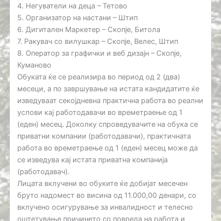
4. Негуватели на деца – Тетово
5. Организатор на настани – Штип
6. Дигитален Маркетер – Скопје, Битола
7. Ракувач со вилушкар – Скопје, Велес, Штип
8. Оператор за графички и веб дизајн – Скопје,
Куманово
Обуката ќе се реализира во период од 2 (два)
месеци, а по завршување на истата кандидатите ќе
изведуваат секојдневна практична работа во реални
услови кај работодавачи во времетраење од 1
(еден) месец. Доколку спроведувачите на обука се
приватни компании (работодавачи), практичната
работа во времетраење од 1 (еден) месец може да
се изведува кај истата приватна компанија
(работодавач).
Лицата вклучени во обуките ќе добијат месечен
бруто надомест во висина од 11.000,00 денари, со
вклучено осигурување за инвалидност и телесно
оштетување причинето со повреда на работа и