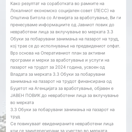
Како резултат на соработката во рамките на
Локалниот економско социјален совет (ЛЕСС) на
Општина Битола со Агенијата за вработување, Ви ги
пренесуваме информациите од Јавниот повик до
невработени лица за вклучување во мерката 3.3
Обуки за побарувани занимања на пазарот на труд,
кој трае се до исполнување на предвидениот опфат.
Врз основа на Оперативниот план за активни
програми и мерки за вработување и услуги на
пазарот на трудот за 2024 година, усвоен од
Владата за мерката 3.3 Обуки за побарувани
занимања на пазарот на трудот финансирана од
Буџетот на Агенцијата за вработување, објавен е
ЈАВЕН ПОВИК до невработени лица за вклучување
во мерката
3.3 Обуки за побарувани занимања на пазарот на
труд
Се повикуваат евиденираните невработени лица
кои се заинтересирани за учество во мерката