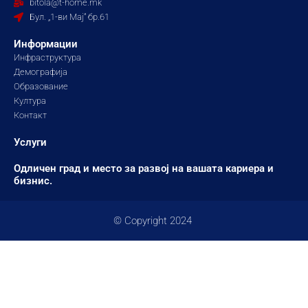
bitola@t-home.mk
k
a
Бул. „1-ви Мај“ бр.61
m
Информации
Инфраструктура
Демографија
Образование
Култура
Контакт
Услуги
Одличен град и место за развој на вашата кариера и
бизнис.
© Copyright 2024