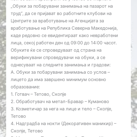
„Обуки за побарувани занимања на пазарот на
труд“, да се пријават во работните клубови на
Центрите за вработување на Агенцијата за
вработување на Република Северна Македонија,
каде редовно се евидентираат како невработени
лица, секој работен ден од 09:00 до 14:00 часот.
Обуките ќе се спроведуваат од страна на
верификувани спроведувачи на обуки, а се
однесуваат на следните занимања и градови:
A. Обуки за побарувани занимања со услов –
лицето да има завршено минимум основно
образование:
1. Готвач – Тетово, Скопје
2. Обработувач на метал-Бравар – Куманово
3. Козметичар за нега на лице и тело – Скопје,
Тетово
4. Надградба на нокти (Декоративен маникир) –
Скопје, Тетово