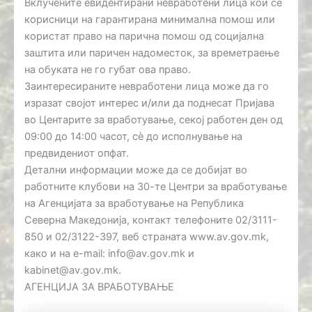
Вклучените евидентирани невработени лица кои се
корисници на гарантирана минимална помош или
користат право на парична помош од социјална
заштита или паричен надоместок, за времетраење
на обуката не го губат ова право.
Заинтересираните невработени лица може да го
изразат својот интерес и/или да поднесат Пријава
во Центарите за вработување, секој работен ден од
09:00 до 14:00 часот, сѐ до исполнување на
предвидениот опфат.
Детални информации може да се добијат во
работните клубови на 30-те Центри за вработување
на Агенцијата за вработување на Република
Северна Македонија, контакт телефоните 02/3111-
850 и 02/3122-397, веб страната www.av.gov.mk,
како и на e-mail: info@av.gov.mk и
kabinet@av.gov.mk.
АГЕНЦИЈА ЗА ВРАБОТУВАЊЕ