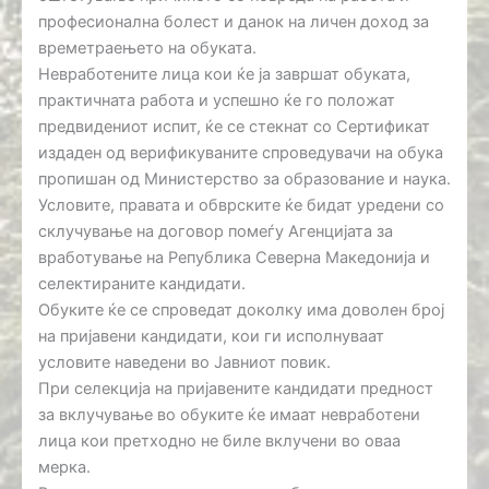
професионалнa болест и данок на личен доход за
времетраењето на обуката.
Невработените лица кои ќе ја завршат обуката,
практичната работа и успешно ќе го положат
предвидениот испит, ќе се стекнат со Сертификат
издаден од верификуваните спроведувачи на обука
пропишан од Министерство за образование и наука.
Условите, правата и обврските ќе бидат уредени со
склучување на договор помеѓу Агенцијата за
вработување на Република Северна Македонија и
селектираните кандидати.
Обуките ќе се спроведат доколку има доволен број
на пријавени кандидати, кои ги исполнуваат
условите наведени во Јавниот повик.
При селекција на пријавените кандидати предност
за вклучување во обуките ќе имаат невработени
лица кои претходно не биле вклучени во оваа
мерка.