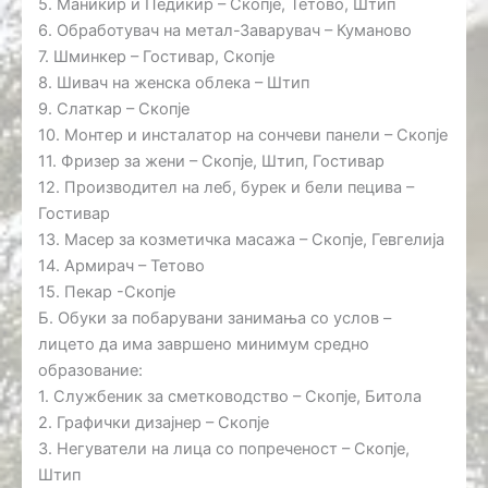
5. Маникир и Педикир – Скопје, Тетово, Штип
6. Обработувач на метал-Заварувач – Куманово
7. Шминкер – Гостивар, Скопје
8. Шивач на женска облека – Штип
9. Слаткар – Скопје
10. Монтер и инсталатор на сончеви панели – Скопје
11. Фризер за жени – Скопје, Штип, Гостивар
12. Производител на леб, бурек и бели пецива –
Гостивар
13. Масер за козметичка масажа – Скопје, Гевгелија
14. Армирач – Тетово
15. Пекар -Скопје
Б. Обуки за побарувани занимања со услов –
лицето да има завршено минимум средно
образование:
1. Службеник за сметководство – Скопје, Битола
2. Графички дизајнер – Скопје
3. Негуватели на лица со попреченост – Скопје,
Штип