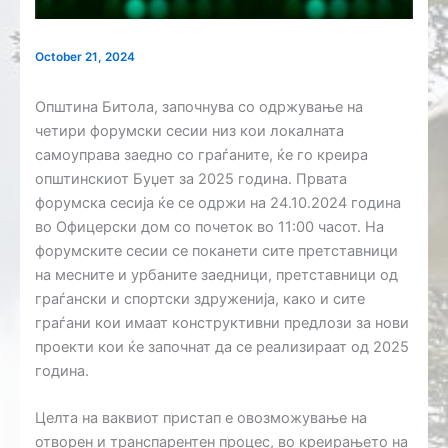
October 21, 2024
Општина Битола, започнува со одржување на
четири форумски сесии низ кои локалната
самоуправа заедно со граѓаните, ќе го креира
општинскиот Буџет за 2025 година. Првата
форумска сесија ќе се одржи на 24.10.2024 година
во Офицерски дом со почеток во 11:00 часот. На
форумските сесии се поканети сите претставници
на месните и урбаните заедници, претставници од
граѓански и спортски здруженија, како и сите
граѓани кои имаат конструктивни предлози за нови
проекти кои ќе започнат да се реализираат од 2025
година.
Целта на ваквиот пристап е овозможување на
отворен и транспарентен процес, во креирањето на