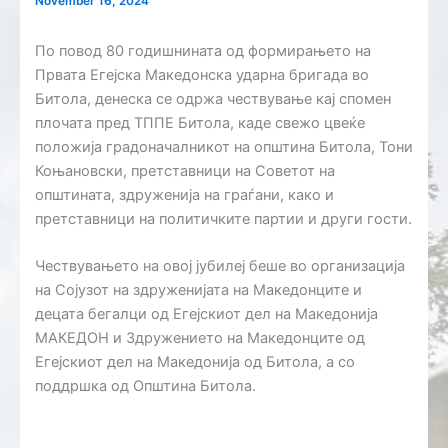
November 16, 2024
По повод 80 годишнината од формирањето на
Првата Егејска Македонска ударна бригада во
Битола, денеска се одржа чествување кај спомен
плочата пред ТППЕ Битола, каде свежо цвеќе
положија градоначалникот на општина Битола, Тони
Коњановски, претставници на Советот на
општината, здруженија на граѓани, како и
претставници на политичките партии и други гости.
Чествувањето на овој јубилеј беше во организација
на Сојузот на здруженијата на Македонците и
децата бегалци од Егејскиот дел на Македонија
МАКЕДОН и Здружението на Македонците од
Егејскиот дел на Македонија од Битола, а со
поддршка од Општина Битола.