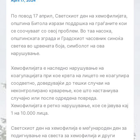
April 17, 2024
По повод 17 април, Светскиот ден на хемофилијата,
општина Битола изрази поддршка на граѓаните кои
се соочуваат со овој проблем. Во таа насока,
општинската зграда и Градскиот часовник синоќа
светеа во црвената боја, симболот на ова
нарушување.
Хемофилијата е наследно нарушување на
коагулацијата при кое крвта на лицето не коагулира
соодветно, доведувајќи до тешки случаи на
неконтролирано крварење, кое што настаниува
случајно или после одредена повреда.
Хемофилијата е ретко нарушување, кое се јавува кај
1 на 10.000 лица.
Светскиот ден на хемофилија е меѓународен ден за
подигнување на свеста за хемофилија и други