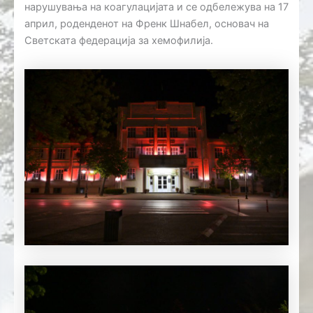
нарушувања на коагулацијата и се одбележува на 17
април, роденденот на Френк Шнабел, основач на
Светската федерација за хемофилија.