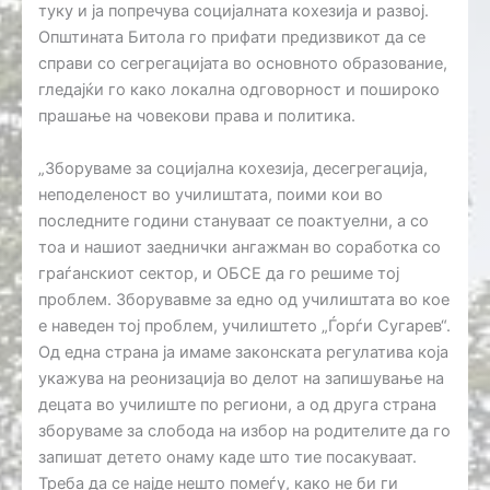
туку и ја попречува социјалната кохезија и развој.
Општината Битола го прифати предизвикот да се
справи со сегрегацијата во основното образование,
гледајќи го како локална одговорност и пошироко
прашање на човекови права и политика.
„Зборуваме за социјална кохезија, десегрегација,
неподеленост во училиштата, поими кои во
последните години стануваат се поактуелни, а со
тоа и нашиот заеднички ангажман во соработка со
граѓанскиот сектор, и ОБСЕ да го решиме тој
проблем. Зборувавме за едно од училиштата во кое
е наведен тој проблем, училиштето „Ѓорѓи Сугарев“.
Од една страна ја имаме законската регулатива која
укажува на реонизација во делот на запишување на
децата во училиште по региони, а од друга страна
зборуваме за слобода на избор на родителите да го
запишат детето онаму каде што тие посакуваат.
Треба да се најде нешто помеѓу, како не би ги