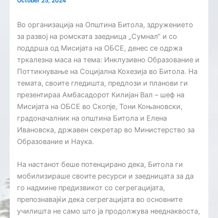
October 25, 2024
Во организација на Општина Битола, здружението
за развој на ромската заедница „Сумнал“ и со
поддрша од Мисијата на ОБСЕ, денес се одржа
тркалезна маса на тема: Инклузивно Образование и
Поттикнување на Социјална Кохезија во Битола. На
темата, своите гледишта, предлози и планови ги
презентираа Амбасадорот Килијан Вал – шеф на
Мисијата на ОБСЕ во Скопје, Тони Коњановски,
градоначалник на општина Битола и Елена
Ивановска, државен секретар во Министерство за
Образование и Наука.
На настанот беше потенцирано дека, Битола ги
мобилизираше своите ресурси и заедницата за да
го надмине предизвикот со сегрегацијата,
препознавајќи дека сегрегацијата во основните
училишта не само што ја продолжува нееднаквоста,