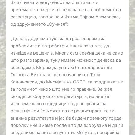
За активната вклученост на општината и
преземањето мерки за решавање на проблемот на
сегрегација, говореше и Фатма Бајрам Аземовска,
од здружението „Сумнал“:
„Денес, дојдовме тука за да разговараме за
проблемите и потребите и многу важно за да
изнајдеме решенија. Многу сум среќна дека не само
што разговараме, туку имаме можност денеска да
создадеме. Морам да упатам благодарност до
Општина Битола и градоначалникот Тони
Коњановски, до Мисијата на ОБСЕ, за поддршката и
за големиот чекор што ние го правиме. За жал,
секаде се зборува за сегрегацијата, но ние ќе
излеземе како победници со донесување на
решенија кои ќе можат да се реализираат, ќе ги
видиме резултатите и јас ќе бидам премногу горда,
доколку ние имаме после што да зборуваме и да ги
споделиме нашите резултати. Меѓутоа, пресреќна