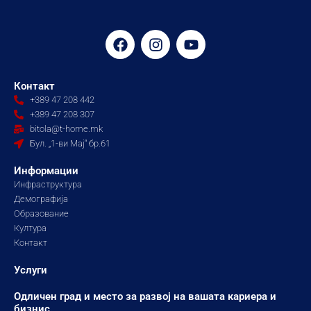
F
I
Y
a
n
o
c
s
u
e
t
t
Контакт
b
a
u
+389 47 208 442
o
g
b
+389 47 208 307
o
r
e
bitola@t-home.mk
k
a
Бул. „1-ви Мај“ бр.61
m
Информации
Инфраструктура
Демографија
Образование
Култура
Контакт
Услуги
Одличен град и место за развој на вашата кариера и
бизнис.