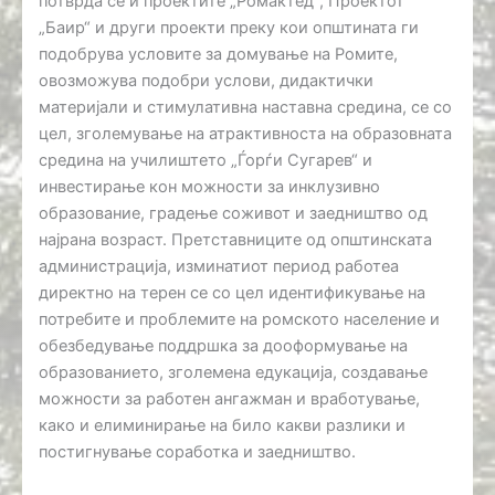
потврда се и проектите „Ромактед“, Проектот
„Баир“ и други проекти преку кои општината ги
подобрува условите за домување на Ромите,
овозможува подобри услови, дидактички
материјали и стимулативна наставна средина, се со
цел, зголемување на атрактивноста на образовната
средина на училиштето „Ѓорѓи Сугарев“ и
инвестирање кон можности за инклузивно
образование, градење соживот и заедништво од
најрана возраст. Претставниците од општинската
администрација, изминатиот период работеа
директно на терен се со цел идентификување на
потребите и проблемите на ромското население и
обезбедување поддршка за дооформување на
образованието, зголемена едукација, создавање
можности за работен ангажман и вработување,
како и елиминирање на било какви разлики и
постигнување соработка и заедништво.