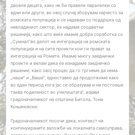
двоеле децата, како не би правеле паралелки со
едни или други, во овој случај зборувам најчесто за
ромската популација и се надевам со поддршка од
невладиниот сектор, ќе најдеме соодветни
решенија, како што веќе имаме добра соработка со
„Сумнал“во делот на интеграција на ромската
популација и на сите проекти кои ги прават за
интеграција на Ромите. Имаме многу заеднички
проекти и велам дека ќе изнајдеме заедничко
решение, како овој процес да го тргнеме да нема
„наши“ и „Ваши“, едноставно да продолжиме како
во еден период кога јас се образував и не постоеше
таква поделеност во училиштата“, изјави
градоначалникот на општина Битола, Тони
Коњановски.
Градоначалникот посочи дека, контекст на
континуираните заложби на локалната самоуправа,