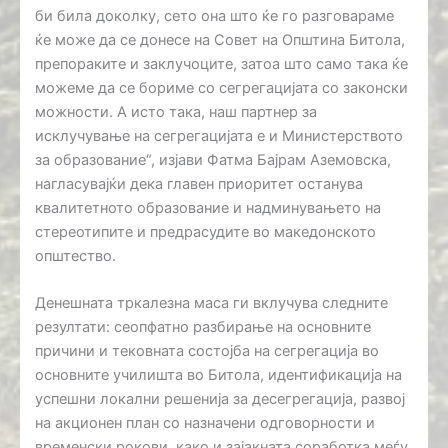
би била доколку, сето она што ќе го разговараме
ќе може да се донесе на Совет на Општина Битола,
препораките и заклучоците, затоа што само така ќе
можеме да се бориме со сегрегацијата со законски
можности. А исто така, наш партнер за
исклучување на сегрегацијата е и Министерството
за образование“, изјави Фатма Бајрам Аземовска,
нагласувајќи дека главен приоритет останува
квалитетното образование и надминувањето на
стереотипите и предрасудите во македонското
општество.
Денешната тркалезна маса ги вклучува следните
резултати: сеопфатно разбирање на основните
причини и тековната состојба на сегрегација во
основните училишта во Битола, идентификација на
успешни локални решенија за десегрегација, развој
на акционен план со назначени одговорности и
временски рокови, како и зајакната соработка меѓу