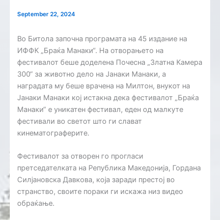
September 22, 2024
Во Битола започна програмата на 45 издание на
ИФФК „Браќа Манаки“. На отворањето на
фестивалот беше доделена Почесна „Златна Камера
300“ за животно дело на Јанаки Манаки, а
наградата му беше врачена на Милтон, внукот на
Јанаки Манаки кој истакна дека фестивалот „Браќа
Манаки“ е уникатен фестивал, еден од малкуте
фестивали во светот што ги слават
кинематограферите.
Фестивалот за отворен го прогласи
претседателката на Република Македонија, Гордана
Силјановска Давкова, која заради престој во
странство, своите пораки ги искажа низ видео
обраќање.