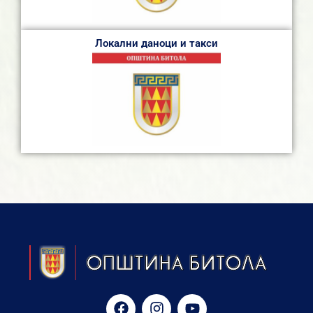
Локални даноци и такси
F
I
Y