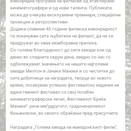
извонредна програма на филмови од етаблирани
кинематографери и од нови таленти. Публиката
може да очекува ексклузивни премиери, специјални
проекции и ретроспективи.
Додека славиме 45 години филмска извонредност
ги поканувам сите љубители на филмот, да ни се
придружат во оваа незаборавна прилика.
Со голема благодарност до сите ѕвезди кои од
денес во следните седум дена, заедно со нас го
одбележуваат значењето на нашите најголеми
ѕвезди Милтон и Јанаки Манаки и со честитки до
сите добитници на наградите, творци во новото
време, посакувам успешно фестивалско издание на
единствениот фестивал со свој посебен
кинематограферски печат, Фестивалот Браќа
Манаки“. рече меѓудругото, градоначалникот
Коњановски, во своето обраќање пред присутните.
Наградата „Голема ѕвезда на македонскиот филм“,