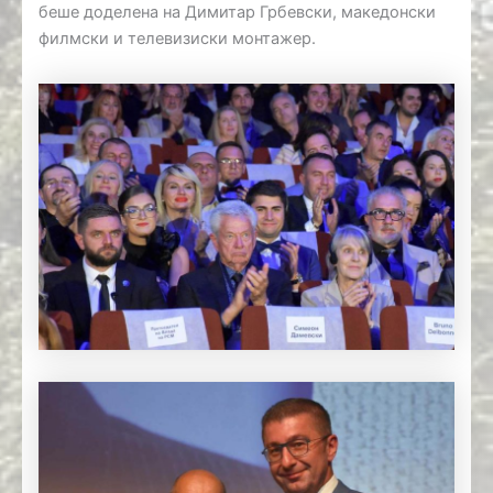
беше доделена на Димитар Грбевски, македонски
филмски и телевизиски монтажер.