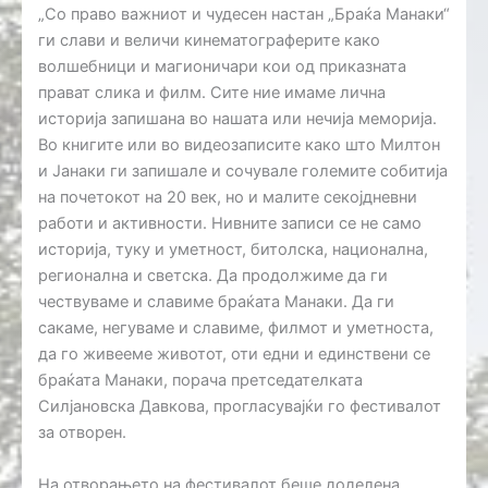
„Со право важниот и чудесен настан „Браќа Манаки“
ги слави и величи кинематограферите како
волшебници и магионичари кои од приказната
прават слика и филм. Сите ние имаме лична
историја запишана во нашата или нечија меморија.
Во книгите или во видеозаписите како што Милтон
и Јанаки ги запишале и сочувале големите собитија
на почетокот на 20 век, но и малите секојдневни
работи и активности. Нивните записи се не само
историја, туку и уметност, битолска, национална,
регионална и светска. Да продолжиме да ги
чествуваме и славиме браќата Манаки. Да ги
сакаме, негуваме и славиме, филмот и уметноста,
да го живееме животот, оти едни и единствени се
браќата Манаки, порача претседателката
Силјановска Давкова, прогласувајќи го фестивалот
за отворен.
На отворањето на фестивалот беше доделена