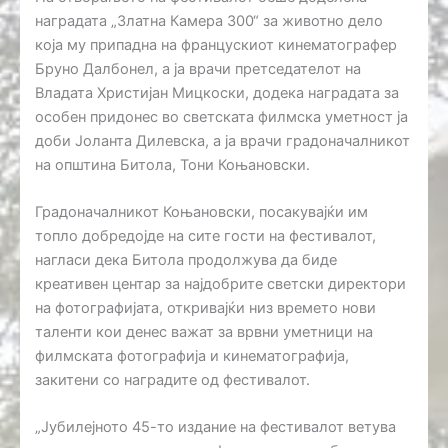
наградата „Златна Камера 300“ за животно дело
која му припадна на францускиот кинематографер
Бруно Далбонел, а ја врачи претседателот на
Владата Христијан Мицкоски, додека наградата за
особен придонес во светската филмска уметност ја
доби Јоланта Дилевска, а ја врачи градоначалникот
на општина Битола, Тони Коњановски.
Градоначалникот Коњановски, посакувајќи им
топло добредојде на сите гости на фестивалот,
нагласи дека Битола продолжува да биде
креативен центар за најдобрите светски директори
на фотографијата, откривајќи низ времето нови
таленти кои денес важат за врвни уметници на
филмската фотографија и кинематографија,
закитени со наградите од фестивалот.
„Јубилејното 45-то издание на фестивалот ветува