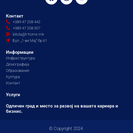
a
n
o
c
s
u
e
t
t
Контакт
b
a
u
+389 47 208 442
o
g
b
+389 47 208 307
o
r
e
bitola@t-home.mk
k
a
Бул. „1-ви Мај“ бр.61
m
Информации
Инфраструктура
Демографија
Образование
Култура
Контакт
Услуги
Одличен град и место за развој на вашата кариера и
бизнис.
© Copyright 2024