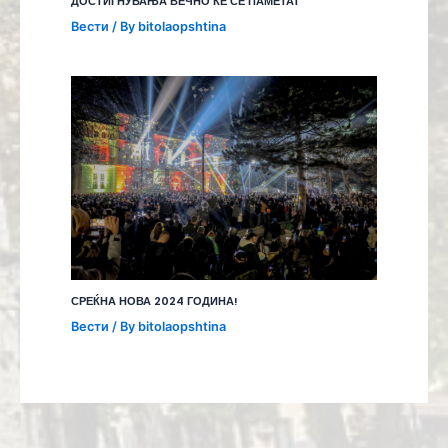
ДОСТИГНУВАЊА ВЕЧНО ЌЕ СЕ ПАМЕТАТ
Вести
/ By
bitolaopshtina
СРЕЌНА НОВА 2024 ГОДИНА!
Вести
/ By
bitolaopshtina