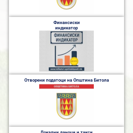
Финансиски
индикатор
Отворени податоци на Општина Битола
Локални даноци и такси