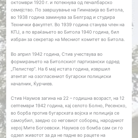
октомври 1920 г. и потекнува од печалбарско
семејство. По завршување на Гимназија во Битола,
во 1938 година заминува за Белград и студира
Технички факултет. Во 1939 година станува член на
КПЈ, а по враќањето во Битола 1940 година, бил
избран за секретар на Месниот комитет во Битола.
Во април 1942 година, Стив учествува во
формирањето на Битолскиот партизански одред
„Пелистер“. На 6 мај истата година, извршил
атентат на озогласениот бугарски полициски
началник, Ќурчиев.
Стив Наумов загина на 22 – годишна возраст, на 12
септември 1942 година, кај селото Болно, Ресенско,
во борба против бугарската војска и полиција се
самоубил, заедно со неговиот соборец, народниот
херој Мите Богоевски. Наумов со бомба сам си го
одзел животот за да не падне во рацете на