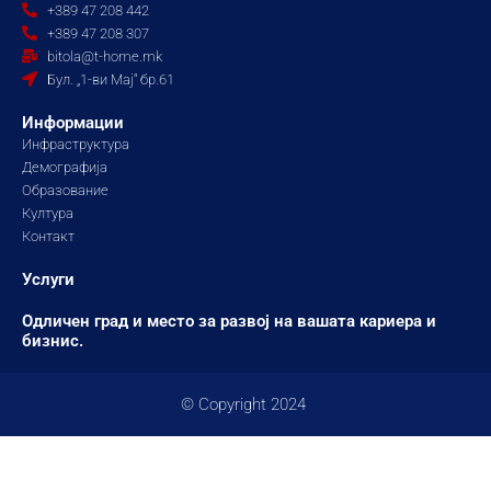
b
a
u
+389 47 208 442
o
g
b
+389 47 208 307
o
r
e
bitola@t-home.mk
k
a
Бул. „1-ви Мај“ бр.61
m
Информации
Инфраструктура
Демографија
Образование
Култура
Контакт
Услуги
Одличен град и место за развој на вашата кариера и
бизнис.
© Copyright 2024