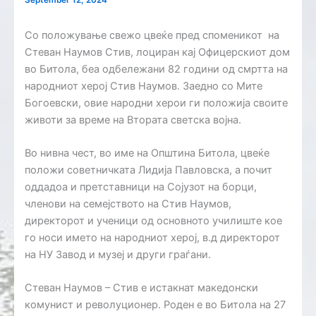
Со положување свежо цвеќе пред споменикот на
Стеван Наумов Стив, лоциран кај Офицерскиот дом
во Битола, беа одбележани 82 години од смртта на
народниот херој Стив Наумов. Заедно со Мите
Богоевски, овие народни херои ги положија своите
животи за време на Втората светска војна.
Во нивна чест, во име на Општина Битола, цвеќе
положи советничката Лидија Павловска, а почит
оддадоа и претставници на Сојузот на борци,
членови на семејството на Стив Наумов,
директорот и ученици од основното училиште кое
го носи името на народниот херој, в.д директорот
на НУ Завод и музеј и други граѓани.
Стеван Наумов – Стив е истакнат македонски
комунист и револуционер. Роден е во Битола на 27