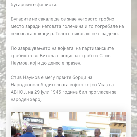
бугарските фашисти.
Бугарите не сакале да се знае неговото гробно
место заради неговата големина и го погребале на
непозната локација. Телото никогаш не е најдено.
По завршувањето на војната, на партизанските
гробишта во Битола е подигнат гроб на Стив
Наумов, кој и до денес е празен.
Стив Наумов е меѓу првите борци на
Народноослободителната војска кој со Указ на
АВНОЈ, на 29 јули 1945 година бил прогласен за
народен херој.