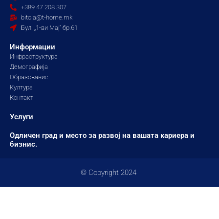
o
g
b
+389 47 208 307
o
r
e
bitola@t-home.mk
k
a
Бул. „1-ви Мај“ бр.61
m
Информации
Инфраструктура
Демографија
Образование
Култура
Контакт
Услуги
Одличен град и место за развој на вашата кариера и
бизнис.
© Copyright 2024