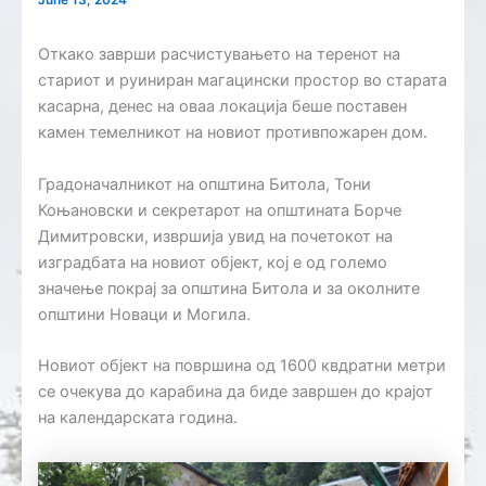
June 13, 2024
Откако заврши расчистувањето на теренот на
стариот и руиниран магацински простор во старата
касарна, денес на оваа локација беше поставен
камен темелникот на новиот противпожарен дом.
Градоначалникот на општина Битола, Тони
Коњановски и секретарот на општината Борче
Димитровски, извршија увид на почетокот на
изградбата на новиот објект, кој е од големо
значење покрај за општина Битола и за околните
општини Новаци и Могила.
Новиот објект на површина од 1600 квдратни метри
се очекува до карабина да биде завршен до крајот
на календарската година.